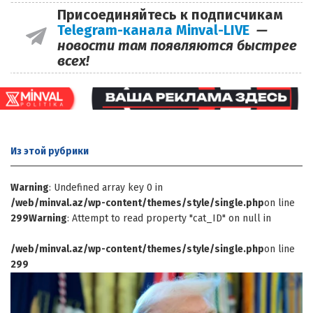
Присоединяйтесь к подписчикам
Telegram-канала Minval-LIVE
—
новости там появляются быстрее
всех!
Из этой
рубрики
Warning
: Undefined array key 0 in
/web/minval.az/wp-content/themes/style/single.php
on line
299
Warning
: Attempt to read property "cat_ID" on null in
/web/minval.az/wp-content/themes/style/single.php
on line
299