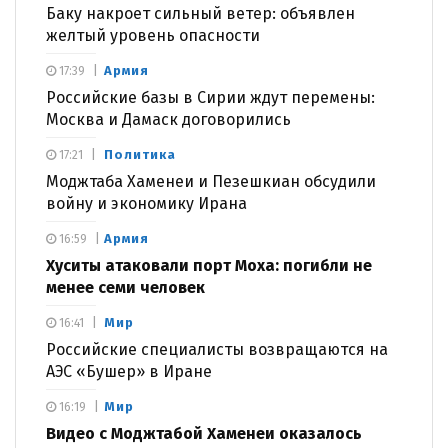
Баку накроет сильный ветер: объявлен
желтый уровень опасности
Армия
17:39
Российские базы в Сирии ждут перемены:
Москва и Дамаск договорились
Политика
17:21
Моджтаба Хаменеи и Пезешкиан обсудили
войну и экономику Ирана
Армия
16:59
Хуситы атаковали порт Моха: погибли не
менее семи человек
Мир
16:41
Российские специалисты возвращаются на
АЭС «Бушер» в Иране
Мир
16:19
Видео с Моджтабой Хаменеи оказалось