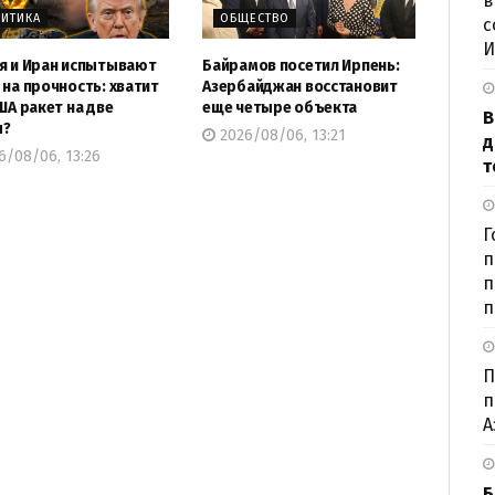
в
ИТИКА
ОБЩЕСТВО
с
И
я и Иран испытывают
Байрамов посетил Ирпень:
 на прочность: хватит
Азербайджан восстановит
США ракет на две
еще четыре объекта
В
ы?
2026/08/06, 13:21
д
6/08/06, 13:26
т
Г
п
п
п
П
п
А
Б