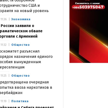
ывести оборонное
отрудничество США и
зраиля на новый уровень
Экономика
11:36
 России заявили о
раматическом обвале
орговли с Арменией
Общество
11:32
оскомитет разъяснил
орядок назначения единого
особия вынужденным
ереселенцам
Общество
11:25
редотвращена очередная
опытка ввоза наркотиков в
зербайджан
Политика
11:19
айрамов и Сибига проводят