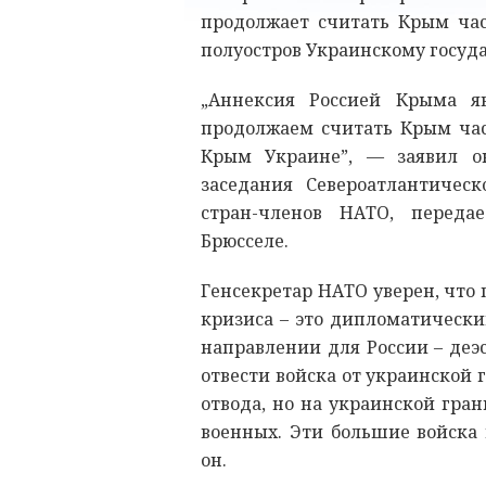
продолжает считать Крым час
полуостров Украинскому госуда
„Аннексия Россией Крыма я
продолжаем считать Крым час
Крым Украине”, — заявил о
заседания Североатлантичес
стран-членов НАТО, переда
Брюсселе.
Генсекретар НАТО уверен, что
кризиса – это дипломатически
направлении для России – деэ
отвести войска от украинской
отвода, но на украинской гра
военных. Эти большие войска 
он.