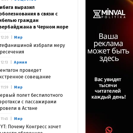
ибига выразил
оболезнования в связи с
ибелью граждан
зербайджана в Черном море
Мир
12:20
тефанишиной избрали меру
ресечения
Армия
12:13
ентагон проведет
кстренное совещание
Мир
11:59
ервый полет беспилотного
эротакси с пассажирами
ровели в Астане
Мир
11:45
YT: Почему Конгресс хочет