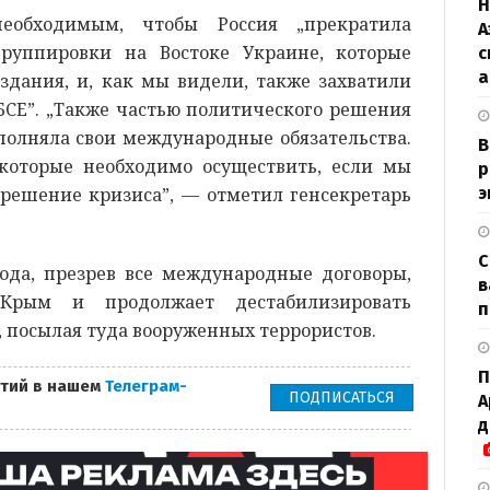
H
еобходимым, чтобы Россия „прекратила
А
руппировки на Востоке Украине, которые
с
а
здания, и, как мы видели, также захватили
СЕ”. „Также частью политического решения
ыполняла свои международные обязательства.
В
которые необходимо осуществить, если мы
р
зрешение кризиса”, — отметил генсекретарь
э
С
ода, презрев все международные договоры,
в
 Крым и продолжает дестабилизировать
п
, посылая туда вооруженных террористов.
П
тий в нашем
Телеграм-
ПОДПИСАТЬСЯ
А
д