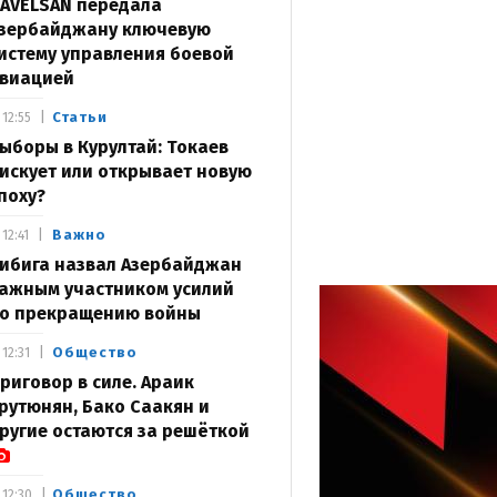
AVELSAN передала
зербайджану ключевую
истему управления боевой
виацией
Статьи
12:55
ыборы в Курултай: Токаев
искует или открывает новую
поху?
Важно
12:41
ибига назвал Азербайджан
ажным участником усилий
о прекращению войны
Общество
12:31
риговор в силе. Араик
рутюнян, Бако Саакян и
ругие остаются за решёткой
Общество
12:30