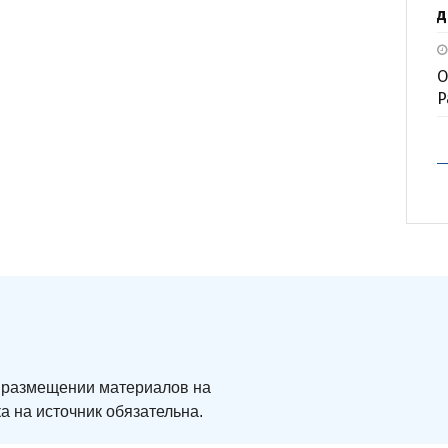
д
О
P
ри размещении материалов на
а на источник обязательна.