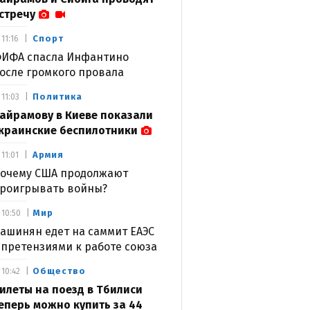
стречу
Спорт
11:16
ИФА спасла Инфантино
осле громкого провала
Политика
11:03
айрамову в Киеве показали
краинские беспилотники
Армия
11:01
очему США продолжают
роигрывать войны?
Мир
10:50
ашинян едет на саммит ЕАЭС
 претензиями к работе союза
Общество
10:42
илеты на поезд в Тбилиси
еперь можно купить за 44