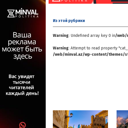
Из этой
рубрики
Warning
: Undefined array key 0 in
/web/m
Warning
: Attempt to read property "cat_
/web/minval.az/wp-content/themes/st