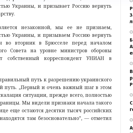
тью Украины, и призывает Россию вернуть
Р
рству.
З
л
вляется незаконной, мы ее не признаем,
тью Украины, и призываем Россию вернуть
Б
н во вторник в Брюсселе перед началом
А
кого Совета на уровне министров обороны
е
ет собственный корреспондент УНИАН в
В
р
 правильный путь к разрешению украинского
Р
й путь. „Первый и очень важный шаг в этом
скалация ситуации, прежде всего, полностью
 границы. Мы видели признаки начала такого
С
г
нице еще остаются десятки тысяч российских
находятся там безосновательно”, — отметил
A