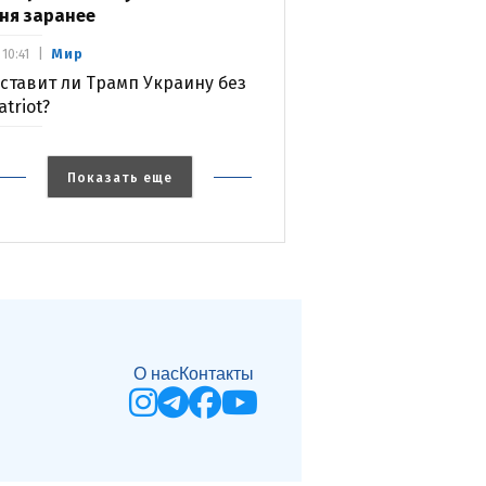
ня заранее
Мир
10:41
ставит ли Трамп Украину без
atriot?
Показать еще
О нас
Контакты