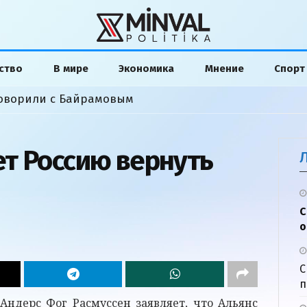
ство
В мире
Экономика
Мнение
Спорт
 говорили с Байрамовым
т Россию вернуть
С
о
С
п
Андерс Фог Расмуссен заявляет, что Альянс