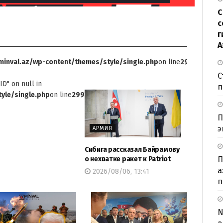
С
с
г
А
inval.az/wp-content/themes/style/single.php
on line
299
С
ID" on null in
п
yle/single.php
on line
299
П
э
АРМИЯ
Сибига рассказал Байрамову
П
о нехватке ракет к Patriot
а
2026/08/06, 13:41
п
N