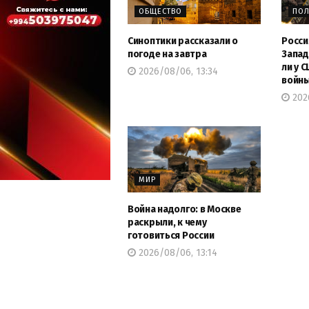
ОБЩЕСТВО
ПОЛ
Синоптики рассказали о
Росси
погоде на завтра
Запад
ли у 
2026/08/06, 13:34
войн
202
МИР
Война надолго: в Москве
раскрыли, к чему
готовиться России
2026/08/06, 13:14