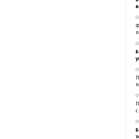
в
Ф
п
Б
у
П
п
П
с
Б
т