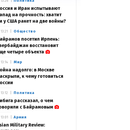
Политика
13:26
оссия и Иран испытывают
апад на прочность: хватит
и у США ракет на две войны?
Общество
13:21
айрамов посетил Ирпень:
зербайджан восстановит
ще четыре объекта
Мир
13:14
ойна надолго: в Москве
аскрыли, к чему готовиться
оссии
Политика
13:12
ибига рассказал, о чем
оворили с Байрамовым
Армия
13:01
sian Military Review: