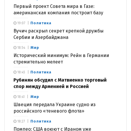
Первый проект Совета мира в Газе:
американская компания построит базу
Политика
19:07
Вучич раскрыл секрет крепкой дружбы
Сербии и Азербайджана
Мир
18:54
Исторический минимум: Рейн в Германии
стремительно мелеет
Политика
18:45
Рубинян обсудил с Матвиенко торговый
спор между Арменией и Россией
Мир
18:41
Швеция передала Украине судно из
российского «теневого флота»
Политика
18:27
Помпео: США воюют с Ираном уже