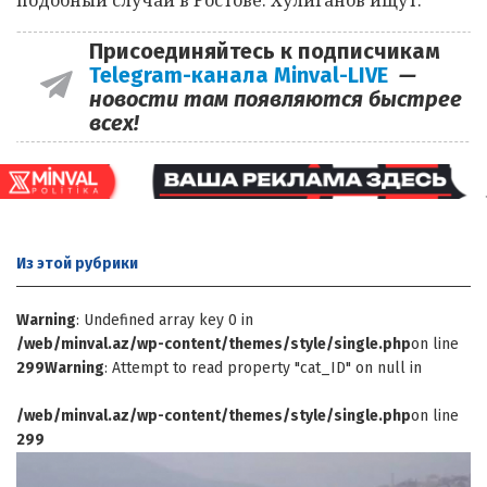
Присоединяйтесь к подписчикам
Telegram-канала Minval-LIVE
—
новости там появляются быстрее
всех!
Из этой
рубрики
Warning
: Undefined array key 0 in
/web/minval.az/wp-content/themes/style/single.php
on line
299
Warning
: Attempt to read property "cat_ID" on null in
/web/minval.az/wp-content/themes/style/single.php
on line
299