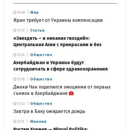
Мир
13:48
Иран требует от Украины компенсации
Статьи
13:37
«Звездить – и никаких гвоздей»:
Центральная Азия с прикрасами и без
Общество
13:34
Азербайджан и Украина будут
сотрудничать в сфере здравоохранения
Общество
13:18
Джеки Чан поделился эмоциями от первых
съемок в Азербайджане
Общество
13:02
Завтра в Баку ожидается дождь
Мнения
12:51
Рустам Хуажев — Minval Politika: