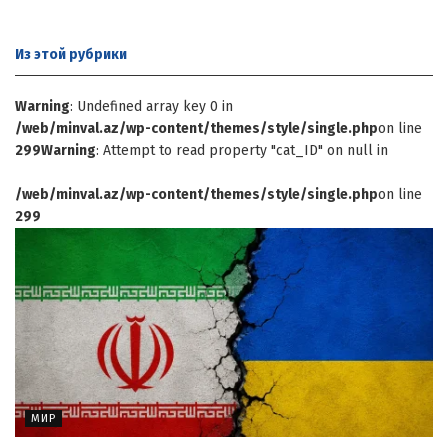
Из этой
рубрики
Warning
: Undefined array key 0 in
/web/minval.az/wp-content/themes/style/single.php
on line
299
Warning
: Attempt to read property "cat_ID" on null in
/web/minval.az/wp-content/themes/style/single.php
on line
299
МИР