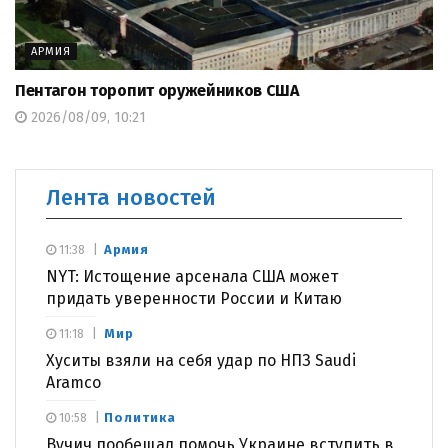
АРМИЯ
Пентагон торопит оружейников США
2026/08/09, 10:21
Лента новостей
Армия
11:38
NYT: Истощение арсенала США может
придать уверенности России и Китаю
Мир
11:18
Хуситы взяли на себя удар по НПЗ Saudi
Aramco
Политика
10:58
Вучич пообещал помочь Украине вступить в