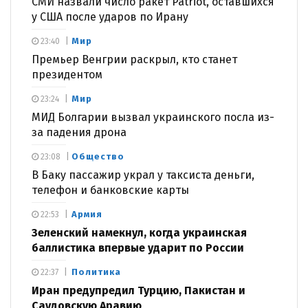
СМИ назвали число ракет Patriot, оставшихся
у США после ударов по Ирану
Мир
23:40
Премьер Венгрии раскрыл, кто станет
президентом
Мир
23:24
МИД Болгарии вызвал украинского посла из-
за падения дрона
Общество
23:08
В Баку пассажир украл у таксиста деньги,
телефон и банковские карты
Армия
22:53
Зеленский намекнул, когда украинская
баллистика впервые ударит по России
Политика
22:37
Иран предупредил Турцию, Пакистан и
Саудовскую Аравию