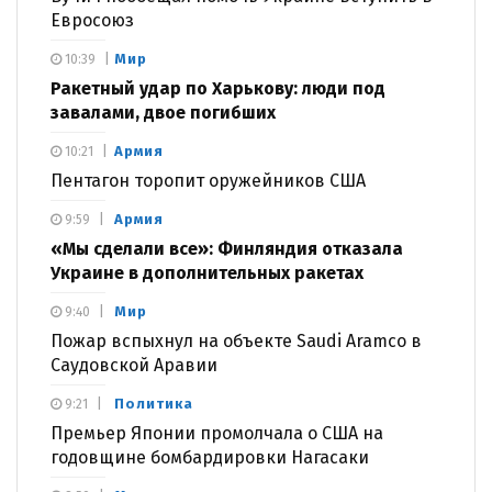
Евросоюз
Мир
10:39
Ракетный удар по Харькову: люди под
завалами, двое погибших
Армия
10:21
Пентагон торопит оружейников США
Армия
9:59
«Мы сделали все»: Финляндия отказала
Украине в дополнительных ракетах
Мир
9:40
Пожар вспыхнул на объекте Saudi Aramco в
Саудовской Аравии
Политика
9:21
Премьер Японии промолчала о США на
годовщине бомбардировки Нагасаки