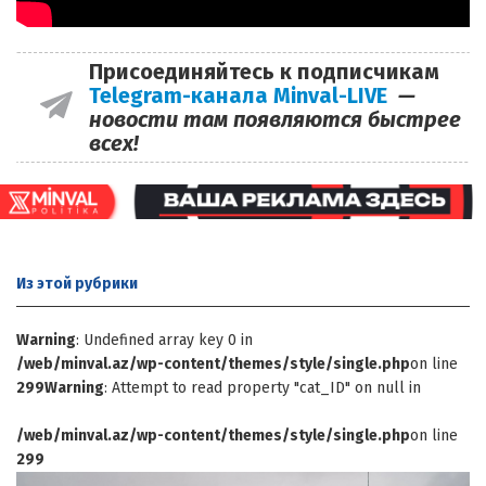
Присоединяйтесь к подписчикам
Telegram-канала Minval-LIVE
—
новости там появляются быстрее
всех!
Из этой
рубрики
Warning
: Undefined array key 0 in
/web/minval.az/wp-content/themes/style/single.php
on line
299
Warning
: Attempt to read property "cat_ID" on null in
/web/minval.az/wp-content/themes/style/single.php
on line
299