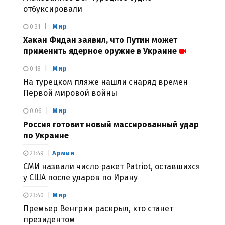
отбуксировали
Мир
0:31
Хакан Фидан заявил, что Путин может
применить ядерное оружие в Украине
Мир
0:18
На турецком пляже нашли снаряд времен
Первой мировой войны
Мир
0:06
Россия готовит новый массированный удар
по Украине
Армия
23:49
СМИ назвали число ракет Patriot, оставшихся
у США после ударов по Ирану
Мир
23:40
Премьер Венгрии раскрыл, кто станет
президентом