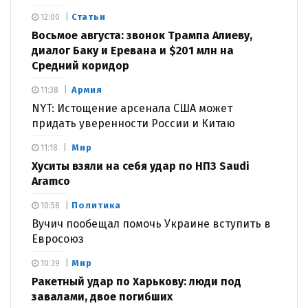
Статьи
12:00
Восьмое августа: звонок Трампа Алиеву,
диалог Баку и Еревана и $201 млн на
Средний коридор
Армия
11:38
NYT: Истощение арсенала США может
придать уверенности России и Китаю
Мир
11:18
Хуситы взяли на себя удар по НПЗ Saudi
Aramco
Политика
10:58
Вучич пообещал помочь Украине вступить в
Евросоюз
Мир
10:39
Ракетный удар по Харькову: люди под
завалами, двое погибших