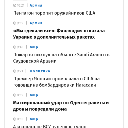
Армия
10:21
Пентагон торопит оружейников США
Армия
9:59
«Мы сделали все»: Финляндия отказала
Украине в дополнительных ракетах
Мир
9:40
Пожар вспыхнул на объекте Saudi Aramco в
Саудовской Аравии
Политика
9:21
Премьер Японии промолчала о США на
годовщине бомбардировки Нагасаки
Мир
8:59
Массированный удар по Одессе: ракеты и
дроны повредили дома
Мир
0:50
Атакованное ВСУ турецкое судно