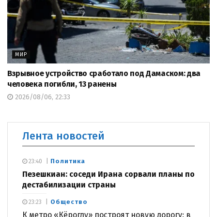
МИР
Взрывное устройство сработало под Дамаском: два
человека погибли, 13 ранены
2026/08/06, 22:33
Лента новостей
Политика
23:40
Пезешкиан: соседи Ирана сорвали планы по
дестабилизации страны
Общество
23:23
К метро «Кёроглу» построят новую дорогу: в