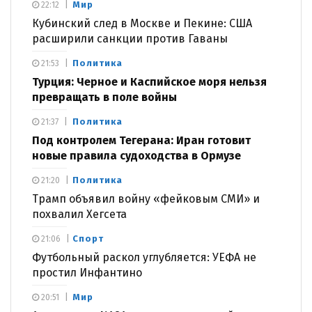
Мир
22:12
Кубинский след в Москве и Пекине: США
расширили санкции против Гаваны
Политика
21:53
Турция: Черное и Каспийское моря нельзя
превращать в поле войны
Политика
21:37
Под контролем Тегерана: Иран готовит
новые правила судоходства в Ормузе
Политика
21:20
Трамп объявил войну «фейковым СМИ» и
похвалил Хегсета
Спорт
21:06
Футбольный раскол углубляется: УЕФА не
простил Инфантино
Мир
20:51