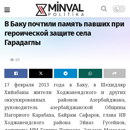
Главная
В Баку почтили память павших при
героической защите села
Гарадаглы
65
17 февраля 2013 года в Баку, в Шехидляр
Хийабаны жители Ходжавендского и других
оккупированных районов Азербайджана,
руководитель азербайджанской Общины
Нагорного Карабаха, Байрам Сафаров, глава ИВ
Ходжавендского района Эйваз Гусейнов,
депутаты ММ Ганира Пашаева, Эльман Мамедов