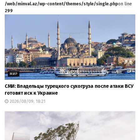
/web/minval.az/wp-content/themes/style/single.php
on line
299
МИР
СМИ: Владельцы турецкого сухогруза после атаки ВСУ
готовят иск к Украине
2026/08/09, 18:21