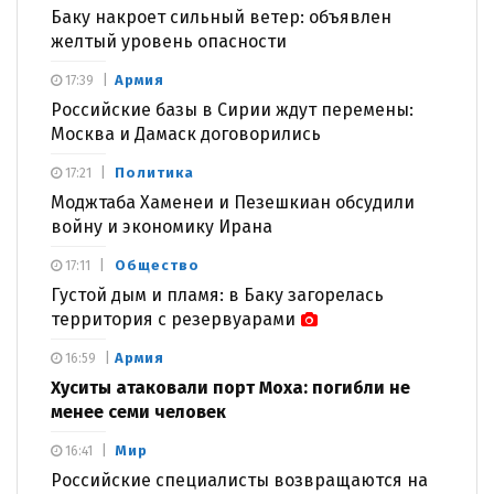
Баку накроет сильный ветер: объявлен
желтый уровень опасности
Армия
17:39
Российские базы в Сирии ждут перемены:
Москва и Дамаск договорились
Политика
17:21
Моджтаба Хаменеи и Пезешкиан обсудили
войну и экономику Ирана
Общество
17:11
Густой дым и пламя: в Баку загорелась
территория с резервуарами
Армия
16:59
Хуситы атаковали порт Моха: погибли не
менее семи человек
Мир
16:41
Российские специалисты возвращаются на