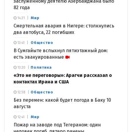
заслуженному деятелю Азербайджана было
82 года
Мир
14:21
Смертельная авария в Нигере: столкнулись
два автобуса, 22 погибших
Общество
13:41
В Сумгайыте вспыхнул пятиэтажный дом:
есть эвакуированные
Политика
13:20
«Это не переговоры»: Арагчи рассказал о
контактах Ирана и США
Общество
12:58
Без перемен: какой будет погода в Баку 10
августа
Мир
12:41
Пожар на заводе под Тегераном: один
человек погиб, пятеро ранены