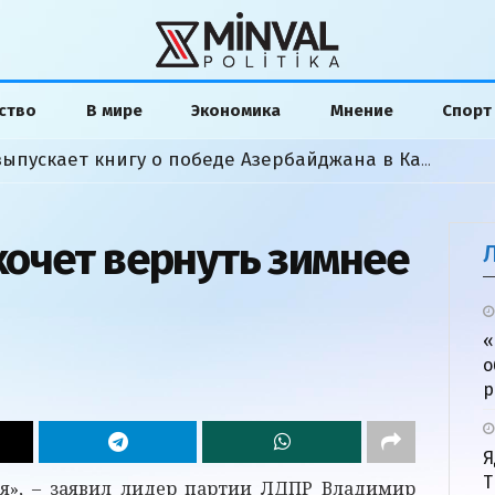
ство
В мире
Экономика
Мнение
Спорт
Американский аналитик выпускает книгу о победе Азербайджана в Карабахской войне
очет вернуть зимнее
«
о
р
Я
Т
я», – заявил лидер партии ЛДПР Владимир