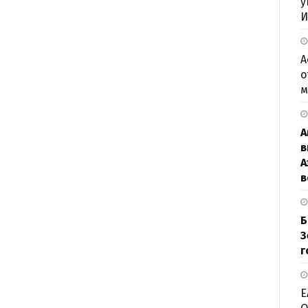
у
И
А
о
м
А
в
А
в
Б
З
г
Е