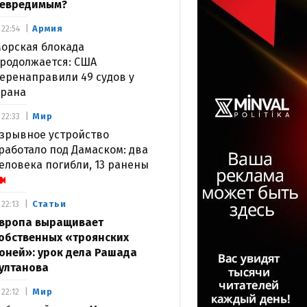
евредимым?
Армия
22:54
орская блокада
родолжается: США
еренаправили 49 судов у
рана
Мир
22:33
зрывное устройство
работало под Дамаском: два
еловека погибли, 13 ранены
Статьи
22:13
вропа выращивает
обственных «троянских
оней»: урок дела Рашада
ултанова
Мир
22:12