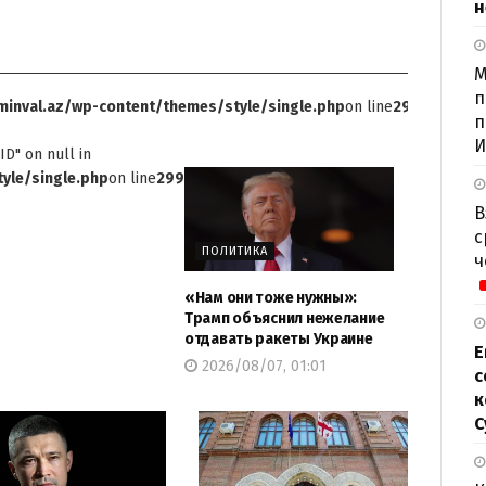
н
М
п
inval.az/wp-content/themes/style/single.php
on line
299
п
И
ID" on null in
yle/single.php
on line
299
В
с
ПОЛИТИКА
ч
«Нам они тоже нужны»:
Трамп объяснил нежелание
отдавать ракеты Украине
Е
2026/08/07, 01:01
с
к
С