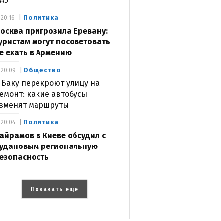
АЭ
Политика
20:16
осква пригрозила Еревану:
уристам могут посоветовать
е ехать в Армению
Общество
20:09
 Баку перекроют улицу на
емонт: какие автобусы
зменят маршруты
Политика
20:04
айрамов в Киеве обсудил с
удановым региональную
езопасность
Показать еще