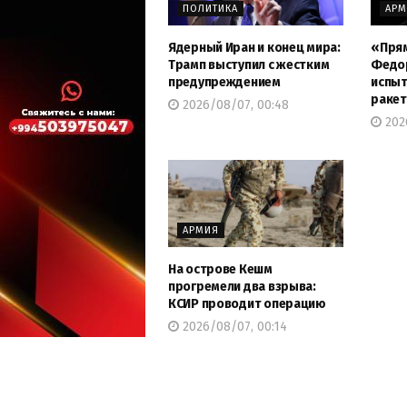
ПОЛИТИКА
АР
Ядерный Иран и конец мира:
«Прям
Трамп выступил с жестким
Федор
предупреждением
испыт
раке
2026/08/07, 00:48
202
АРМИЯ
На острове Кешм
прогремели два взрыва:
КСИР проводит операцию
2026/08/07, 00:14