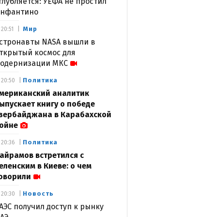
глубляется: УЕФА не простил
нфантино
Мир
20:51
стронавты NASA вышли в
ткрытый космос для
одернизации МКС
Политика
20:50
мериканский аналитик
ыпускает книгу о победе
зербайджана в Карабахской
ойне
Политика
20:36
айрамов встретился с
еленским в Киеве: о чем
оворили
Новость
20:30
АЭС получил доступ к рынку