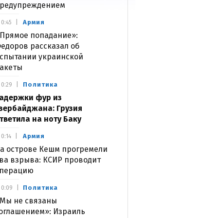
редупреждением
Армия
0:45
Прямое попадание»:
едоров рассказал об
спытании украинской
акеты
Политика
0:29
адержки фур из
зербайджана: Грузия
тветила на ноту Баку
Армия
0:14
а острове Кешм прогремели
ва взрыва: КСИР проводит
перацию
Политика
0:09
Мы не связаны
оглашением»: Израиль