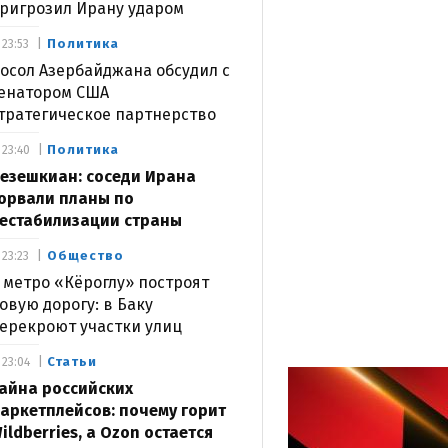
ригрозил Ирану ударом
Политика
23:53
осол Азербайджана обсудил с
енатором США
тратегическое партнерство
Политика
23:40
езешкиан: соседи Ирана
орвали планы по
естабилизации страны
Общество
23:23
 метро «Кёроглу» построят
овую дорогу: в Баку
ерекроют участки улиц
Статьи
23:04
айна российских
аркетплейсов: почему горит
ildberries, а Ozon остается