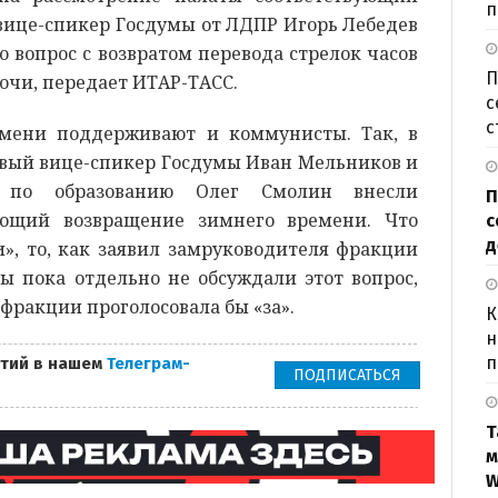
п
 вице-спикер Госдумы от ЛДПР Игорь Лебедев
о вопрос с возвратом перевода стрелок часов
П
очи, передает ИТАР-ТАСС.
с
с
емени поддерживают и коммунисты. Так, в
ервый вице-спикер Госдумы Иван Мельников и
 по образованию Олег Смолин внесли
П
ающий возвращение зимнего времени. Что
с
д
и», то, как заявил замруководителя фракции
ы пока отдельно не обсуждали этот вопрос,
ь фракции проголосовала бы «за».
К
н
п
тий в нашем
Телеграм-
ПОДПИСАТЬСЯ
Т
м
W