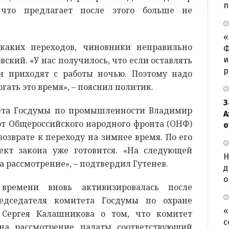
п
что предлагает после этого больше не
«
каких переходов, чиновники неправильно
Ф
ский. «У нас получилось, что если оставлять
и
р
и приходят с работы ночью. Поэтому надо
гать это время», – пояснил политик.
З
ета Госдумы по промышленности Владимир
А
 от Общероссийского народного фронта (ОНФ)
о
возврате к переходу на зимнее время. По его
ект закона уже готовится. «На следующей
Н
а рассмотрение», – подтвердил Гутенев.
д
о
времени вновь активизировалась после
редседателя комитета Госдумы по охране
«
 Сергея Калашникова о том, что комитет
с
на рассмотрение палаты соответствующий