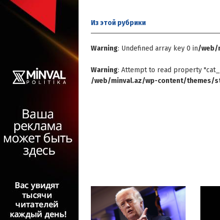
Из этой
рубрики
Warning
: Undefined array key 0 in
/web/m
Warning
: Attempt to read property "cat_
/web/minval.az/wp-content/themes/st