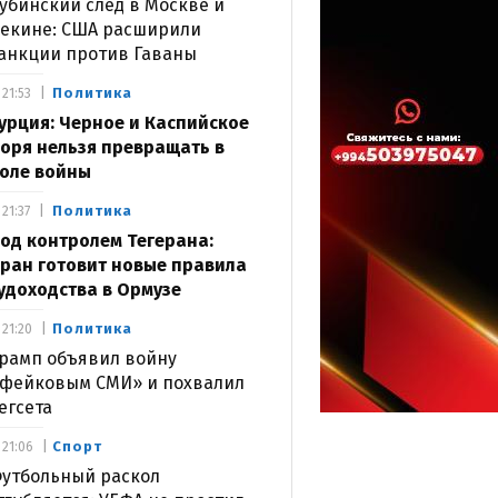
убинский след в Москве и
екине: США расширили
анкции против Гаваны
Политика
21:53
урция: Черное и Каспийское
оря нельзя превращать в
оле войны
Политика
21:37
од контролем Тегерана:
ран готовит новые правила
удоходства в Ормузе
Политика
21:20
рамп объявил войну
фейковым СМИ» и похвалил
егсета
Спорт
21:06
утбольный раскол