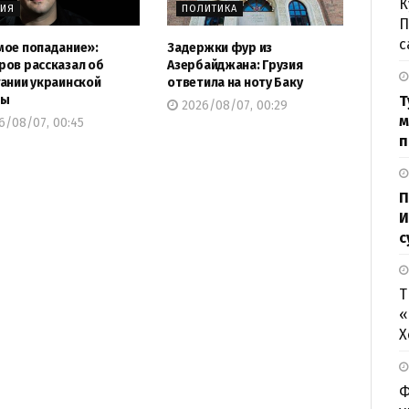
К
МИЯ
ПОЛИТИКА
П
с
ое попадание»:
Задержки фур из
ов рассказал об
Азербайджана: Грузия
ании украинской
ответила на ноту Баку
ты
Т
2026/08/07, 00:29
м
6/08/07, 00:45
п
П
И
с
Т
«
Х
Ф