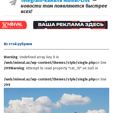
Telegram-канала Minval-LIVE
—
новости там появляются быстрее
всех!
Из этой
рубрики
Warning
: Undefined array key 0 in
/web/minval.az/wp-content/themes/style/single.php
on line
299
Warning
: Attempt to read property "cat_ID" on null in
/web/minval.az/wp-content/themes/style/single.php
on line
299