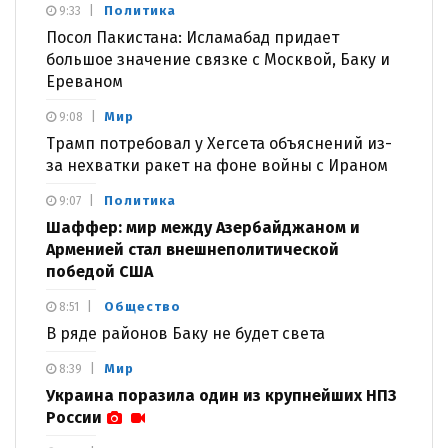
Политика
9:33
Посол Пакистана: Исламабад придает
большое значение связке с Москвой, Баку и
Ереваном
Мир
9:08
Трамп потребовал у Хегсета объяснений из-
за нехватки ракет на фоне войны с Ираном
Политика
9:07
Шаффер: мир между Азербайджаном и
Арменией стал внешнеполитической
победой США
Общество
8:51
В ряде районов Баку не будет света
Мир
8:39
Украина поразила один из крупнейших НПЗ
России