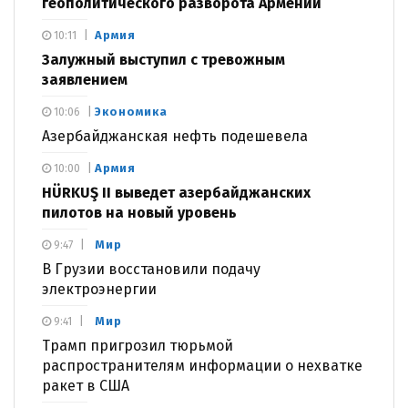
геополитического разворота Армении
Армия
10:11
Залужный выступил с тревожным
заявлением
Экономика
10:06
Азербайджанская нефть подешевела
Армия
10:00
HÜRKUŞ II выведет азербайджанских
пилотов на новый уровень
Мир
9:47
В Грузии восстановили подачу
электроэнергии
Мир
9:41
Трамп пригрозил тюрьмой
распространителям информации о нехватке
ракет в США