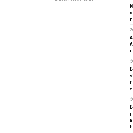
И
д
п
А
А
п
В
4
п
«
B
р
в
Р