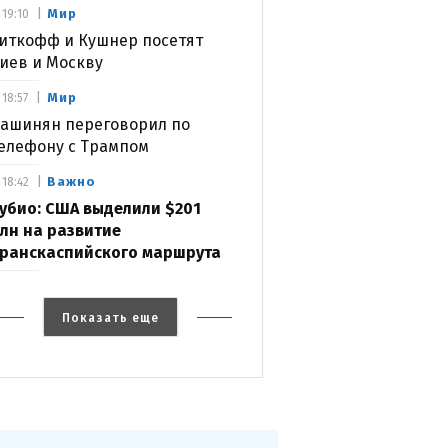
Мир
19:10
иткофф и Кушнер посетят
иев и Москву
Мир
18:57
ашинян переговорил по
елефону с Трампом
Важно
18:42
убио: США выделили $201
лн на развитие
ранскаспийского маршрута
Показать еще