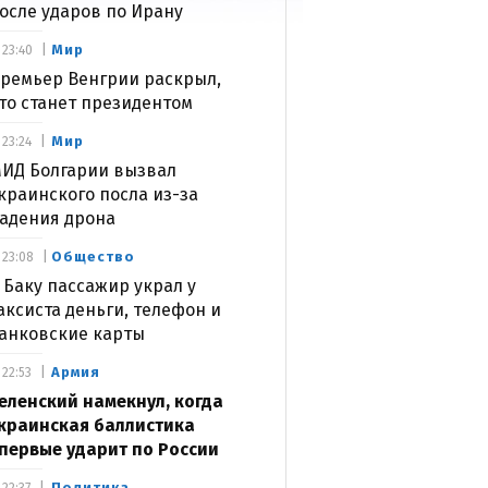
осле ударов по Ирану
Мир
23:40
ремьер Венгрии раскрыл,
то станет президентом
Мир
23:24
ИД Болгарии вызвал
краинского посла из-за
адения дрона
Общество
23:08
 Баку пассажир украл у
аксиста деньги, телефон и
анковские карты
Армия
22:53
еленский намекнул, когда
краинская баллистика
первые ударит по России
Политика