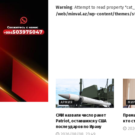
Warning
: Attempt to read property "cat_
/web/minval.az/wp-content/themes/st
АРМИЯ
МИ
СМИ назвали число ракет
Премь
Patriot, оставшихся у США
кто с
после ударов по Ирану
202
2026/08/08, 23:49