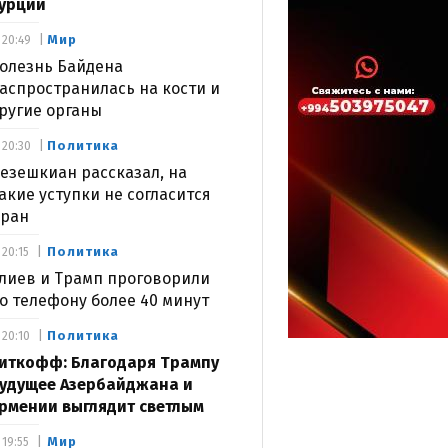
урции
Мир
20:49
олезнь Байдена
аспространилась на кости и
ругие органы
Политика
20:30
езешкиан рассказал, на
акие уступки не согласится
ран
Политика
20:15
лиев и Трамп проговорили
о телефону более 40 минут
Политика
20:10
иткофф: Благодаря Трампу
удущее Азербайджана и
рмении выглядит светлым
Мир
19:55