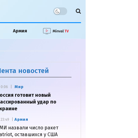
Армия
Лента новостей
Мир
0:06
оссия готовит новый
ассированный удар по
краине
Армия
23:49
МИ назвали число ракет
atriot, оставшихся у США