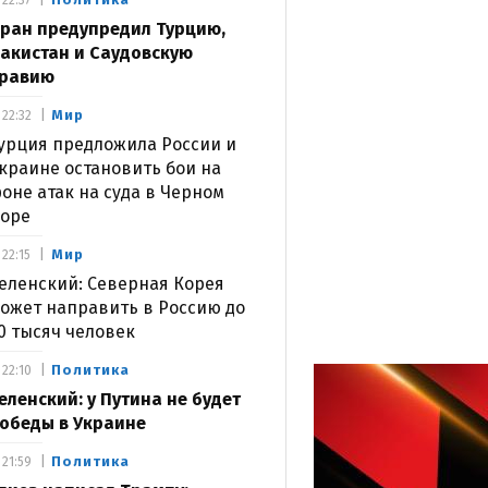
22:37
ран предупредил Турцию,
акистан и Саудовскую
равию
Мир
22:32
урция предложила России и
краине остановить бои на
оне атак на суда в Черном
оре
Мир
22:15
еленский: Северная Корея
ожет направить в Россию до
0 тысяч человек
Политика
22:10
еленский: у Путина не будет
обеды в Украине
Политика
21:59