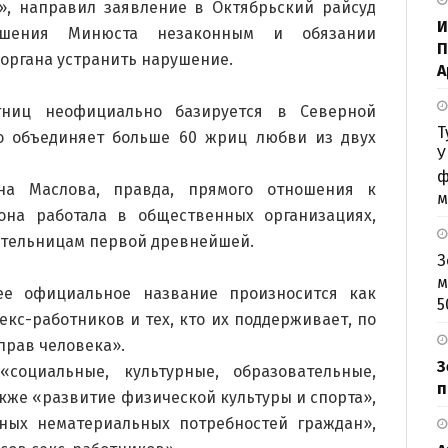
», направил заявление в Октябрьский райсуд
И
ешения Минюста незаконным и обязании
П
органа устранить нарушение.
А
тниц неофициально базируется в Северной
Т
но объединяет больше 60 жриц любви из двух
У
ф
на Маслова, правда, прямого отношения к
м
она работала в общественных организациях,
тельницам первой древнейшей.
З
м
 ее официальное название произносится как
5
кс-работников и тех, кто их поддерживает, по
 прав человека».
З
социальные, культурные, образовательные,
п
акже «развитие физической культуры и спорта»,
ных нематериальных потребностей граждан»,