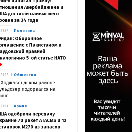
лиев написал Трампу:
тношения Азербайджана и
ША достигли наивысшего
ровня за 34 года
Политика
21:37
идан: Оборонное
оглашение с Пакистаном и
аудовской Аравией
налогично 5-ой статье НАТО
Общество
21:28
 Ходжавендском районе
ульдозер подорвался на
ине
Армия
21:13
ША одобрили передачу
краине 70 ракет ATACMS и 12
становок M270 из запасов