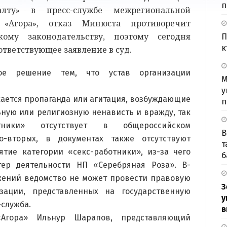
п
лту» в пресс-службе межрегиональной
 «Агора», отказ Минюста противоречит
ому законодательству, поэтому сегодня
П
к
тветствующее заявление в суд.
ое решение тем, что устав организации
М
у
кается пропаганда или агитация, возбуждающие
п
ную или религиозную ненависть и вражду, так
тники» отсутствует в общероссийском
В
о-вторых, в документах также отсутствуют
т
тие категории «секс-работники», из-за чего
б
тер деятельности НП «Серебряная Роза». В-
ожений ведомство не может провести правовую
З
изации, представленных на государственную
у
-служба.
в
«Агора» Ильнур Шарапов, представляющий