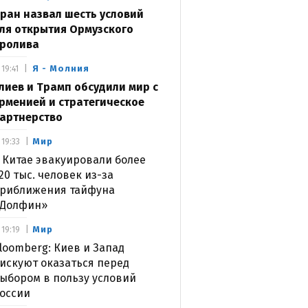
ран назвал шесть условий
ля открытия Ормузского
ролива
Я - Молния
19:41
лиев и Трамп обсудили мир с
рменией и стратегическое
артнерство
Мир
19:33
 Китае эвакуировали более
20 тыс. человек из-за
риближения тайфуна
Долфин»
Мир
19:19
loomberg: Киев и Запад
искуют оказаться перед
ыбором в пользу условий
оссии