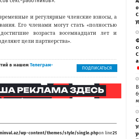
сов секс-работников».
А
о
С
временные и регулярные членские взносы, а
у
вания. Его членами могут стать «полностью
 достигшие возраста восемнадцати лет и
зделяют цели партнерства».
Ф
с
С
а
тий в нашем
Телеграм-
ПОДПИСАТЬСЯ
В
б
м
С
У
inval.az/wp-content/themes/style/single.php
on line
299
у