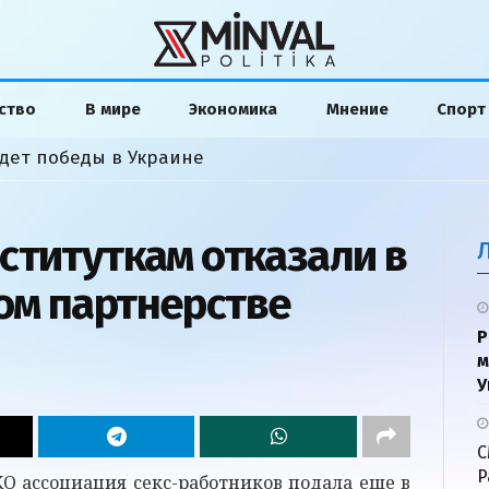
ство
В мире
Экономика
Мнение
Спорт
удет победы в Украине
ституткам отказали в
ом партнерстве
Р
м
У
С
P
О ассоциация секс-работников подала еще в