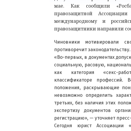
мае. Как сообщили «Росба
правозащитной Ассоциации
международному и российск
правозащитники направили соо
Чиновники мотивировали св
противоречит законодательству.
«Во-первых, в документах допус
социальную, расовую, националь
как категория «секс-рабо
классификаторе профессий. В
положения, раскрывающие поня
невозможно определить харак
третьих, без наличия этих пол
экспертизу документов орган
регистрацию», — уточняет пресс
Сегодня юрист Ассоциации 