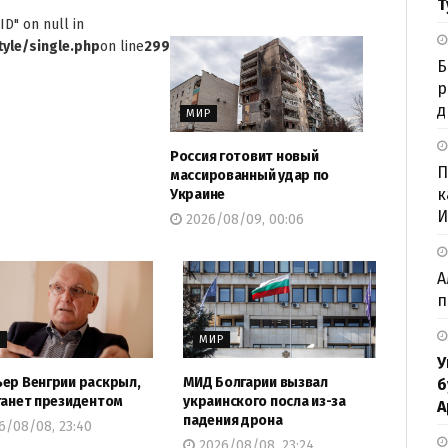
Т
ID" on null in
yle/single.php
on line
299
Б
р
д
МИР
Россия готовит новый
П
массированный удар по
к
Украине
И
2026/08/09, 00:06
А
п
Р
МИР
У
ер Венгрии раскрыл,
МИД Болгарии вызвал
б
танет президентом
украинского посла из-за
А
падения дрона
6/08/08, 23:40
2026/08/08, 23:24