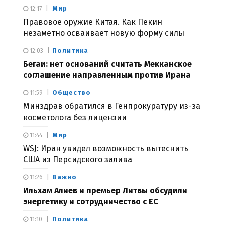
Мир
12:17
Правовое оружие Китая. Как Пекин
незаметно осваивает новую форму силы
Политика
12:03
Бегаи: нет оснований считать Мекканское
соглашение направленным против Ирана
Общество
11:59
Минздрав обратился в Генпрокуратуру из-за
косметолога без лицензии
Мир
11:44
WSJ: Иран увидел возможность вытеснить
США из Персидского залива
Важно
11:26
Ильхам Алиев и премьер Литвы обсудили
энергетику и сотрудничество с ЕС
Политика
11:10