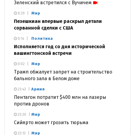
Зеленский встретился с Вучичем
Мир
0:29
Пезешкиан впервые раскрыл детали
сорванной сделки с США
Политика
0:14
Исполняется год со дня исторической
вашингтонской встречи
Мир
0:02
Трамп обжалует запрет на строительство
бального зала в Белом доме
Армия
23:43
Пентагон потратит $400 млн на лазеры
против дронов
Мир
23:30
Сийярто может грозить тюрьма
Мир
23:13