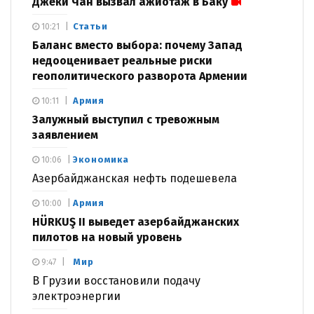
Джеки Чан вызвал ажиотаж в Баку
Статьи
10:21
Баланс вместо выбора: почему Запад
недооценивает реальные риски
геополитического разворота Армении
Армия
10:11
Залужный выступил с тревожным
заявлением
Экономика
10:06
Азербайджанская нефть подешевела
Армия
10:00
HÜRKUŞ II выведет азербайджанских
пилотов на новый уровень
Мир
9:47
В Грузии восстановили подачу
электроэнергии