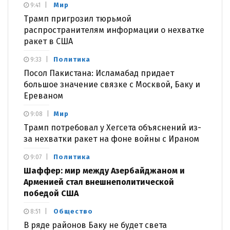
Мир
9:41
Трамп пригрозил тюрьмой
распространителям информации о нехватке
ракет в США
Политика
9:33
Посол Пакистана: Исламабад придает
большое значение связке с Москвой, Баку и
Ереваном
Мир
9:08
Трамп потребовал у Хегсета объяснений из-
за нехватки ракет на фоне войны с Ираном
Политика
9:07
Шаффер: мир между Азербайджаном и
Арменией стал внешнеполитической
победой США
Общество
8:51
В ряде районов Баку не будет света