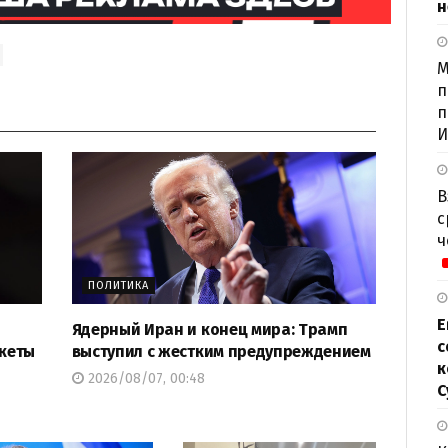
н
М
п
п
И
В
с
ч
ПОЛИТИКА
Е
Ядерный Иран и конец мира: Трамп
с
акеты
выступил с жестким предупреждением
к
2026/08/07, 00:48
С