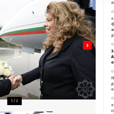
п
«
Ф
и
р
З
А
о
Н
д
о
1
/
2
«
с