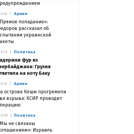
редупреждением
Армия
0:45
Прямое попадание»:
едоров рассказал об
спытании украинской
акеты
Политика
0:29
адержки фур из
зербайджана: Грузия
тветила на ноту Баку
Армия
0:14
а острове Кешм прогремели
ва взрыва: КСИР проводит
перацию
Политика
0:09
Мы не связаны
оглашением»: Израиль