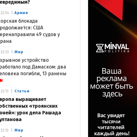
евредимым?
Армия
22:54
орская блокада
родолжается: США
еренаправили 49 судов у
рана
Мир
22:33
зрывное устройство
работало под Дамаском: два
еловека погибли, 13 ранены
Статьи
22:13
вропа выращивает
обственных «троянских
оней»: урок дела Рашада
ултанова
Мир
22:12