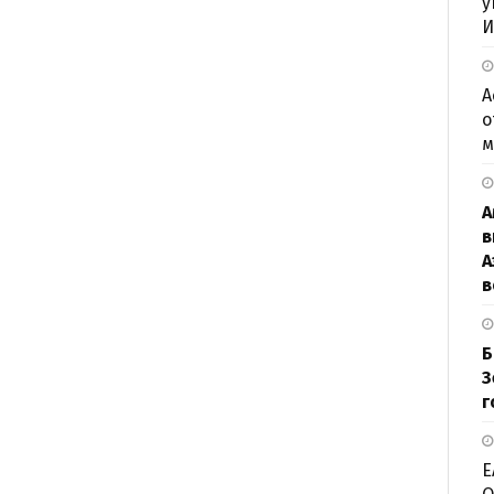
у
И
А
о
м
А
в
А
в
Б
З
г
Е