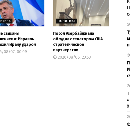
К
П
с
ИТИКА
ПОЛИТИКА
Т
е связаны
Посол Азербайджана
м
шением»: Израиль
обсудил с сенатором США
озил Ирану ударом
стратегическое
п
партнерство
6/08/07, 00:09
2026/08/06, 23:53
П
И
с
Т
«
Х
Ф