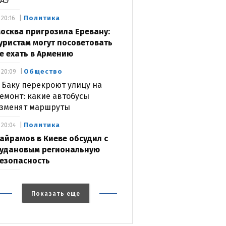
АЭ
Политика
20:16
осква пригрозила Еревану:
уристам могут посоветовать
е ехать в Армению
Общество
20:09
 Баку перекроют улицу на
емонт: какие автобусы
зменят маршруты
Политика
20:04
айрамов в Киеве обсудил с
удановым региональную
езопасность
Показать еще