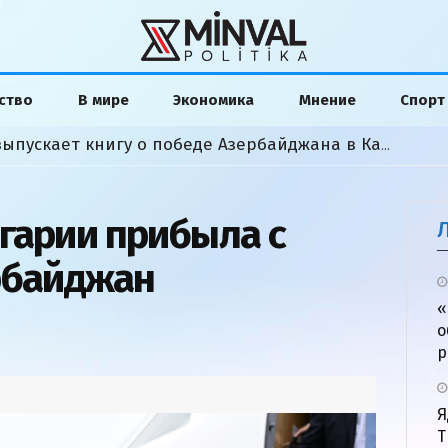
ство
В мире
Экономика
Мнение
Спорт
Американский аналитик выпускает книгу о победе Азербайджана в Карабахской войне
гарии прибыла с
рбайджан
«
о
р
Я
Т