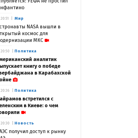
глубляется: УЕФА не простил
нфантино
Мир
20:51
стронавты NASA вышли в
ткрытый космос для
одернизации МКС
Политика
20:50
мериканский аналитик
ыпускает книгу о победе
зербайджана в Карабахской
ойне
Политика
20:36
айрамов встретился с
еленским в Киеве: о чем
оворили
Новость
20:30
АЭС получил доступ к рынку