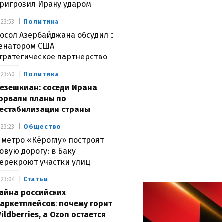
ригрозил Ирану ударом
Политика
23:53
осол Азербайджана обсудил с
енатором США
тратегическое партнерство
Политика
23:40
езешкиан: соседи Ирана
орвали планы по
естабилизации страны
Общество
23:23
 метро «Кёроглу» построят
овую дорогу: в Баку
ерекроют участки улиц
Статьи
23:04
айна российских
аркетплейсов: почему горит
ildberries, а Ozon остается