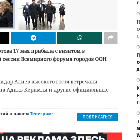
п
П
с
с
ова 17 мая прибыла с визитом в
П
й сессии Всемирного форума городов ООН
с
д
йдар Алиев высокого гостя встречали
К
на Адиль Керимли и другие официальные
н
п
тий в нашем
Телеграм-
ПОДПИСАТЬСЯ
Т
м
W