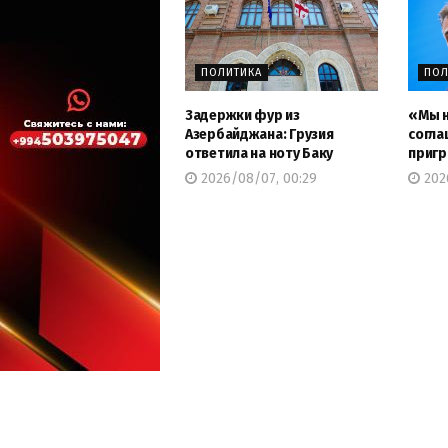
ПОЛИТИКА
ПОЛ
Задержки фур из
«Мы н
Азербайджана: Грузия
согла
ответила на ноту Баку
пригр
2026/08/07, 00:29
202