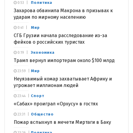
Политика
0:53
Захарова обвинила Макрона в призывах к
ударам по мирному населению
Мир
0:41
СГБ Грузии начала расследование из-за
фейков о российских туристах
Экономика
0:19
Трамп вернул импортерам около $100 млрд
Мир
23:59
Неуязвимый комар захватывает Африку и
угрожает миллионам людей
Спорт
23:44
«Сабах» проиграл «Орхусу» в гостях
Общество
23:31
Пожар вспыхнул в мечети Миртаги в Баку
Политика
23:26