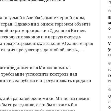
г
реализуемой в Азербайджане черной икры,
В
м
 стран. Однако ни в одном торговом объекте
о
рной икры маркировки «Сделано в Китае».
нескольких законов и в первую очередь
 товар, отраженных в законе «О защите прав
У
у
 следить регулятор в данной области», —
п
товит предложения в Минэкономики
Б
 требование установить контроль над
г
ии из-за рубежа и отрегулировать продажи
п
О
, либеральной экономики. Мы не пытаемся
л
 бы справедливо, если бы ввозимый в
с