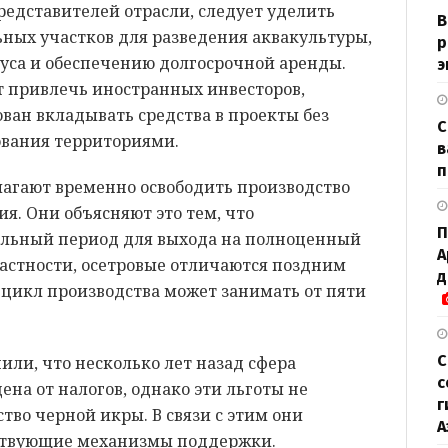
едставителей отрасли, следует уделить
В
ьных участков для разведения аквакультуры,
р
туса и обеспечению долгосрочной аренды.
э
т привлечь иностранных инвесторов,
ован вкладывать средства в проекты без
С
ования территориями.
в
п
агают временно освободить производство
я. Они объясняют это тем, что
П
ельный период для выхода на полноценный
А
частности, осетровые отличаются поздним
д
 цикл производства может занимать от пяти
С
ли, что несколько лет назад сфера
с
ена от налогов, однако эти льготы не
г
тво черной икры. В связи с этим они
А
ствующие механизмы поддержки.