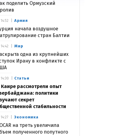
ак поделить Ормузский
ролив
Армия
14:52
урция начала воздушное
атрулирование стран Балтии
Мир
14:42
аскрыта одна из крупнейших
ступок Ирану в конфликте с
США
Статьи
14:30
 Каире рассмотрели опыт
зербайджана: политики
зучают секрет
бщественной стабильности
Экономика
14:27
OCAR на треть увеличила
бъем полученного попутного