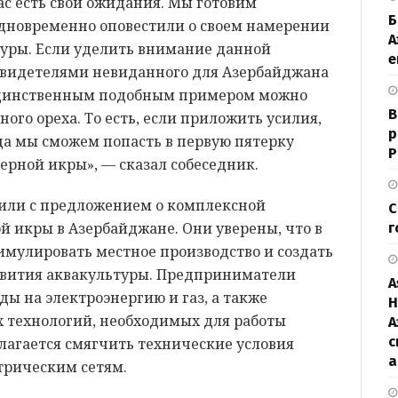
ас есть свои ожидания. Мы готовим
Б
дновременно оповестили о своем намерении
А
туры. Если уделить внимание данной
е
 свидетелями невиданного для Азербайджана
Единственным подобным примером можно
В
ного ореха. То есть, если приложить усилия,
р
ода мы сможем попасть в первую пятерку
Р
черной икры», — сказал собеседник.
или с предложением о комплексной
С
й икры в Азербайджане. Они уверены, что в
г
имулировать местное производство и создать
звития аквакультуры. Предприниматели
A
ы на электроэнергию и газ, а также
H
 технологий, необходимых для работы
А
с
лагается смягчить технические условия
а
трическим сетям.