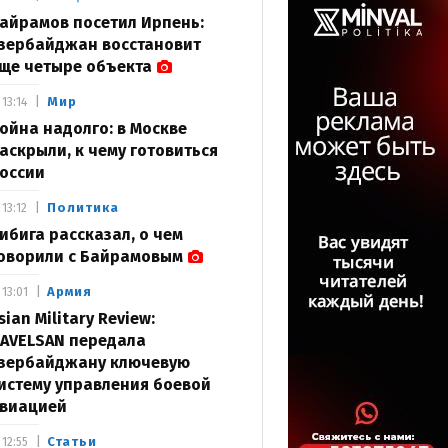
айрамов посетил Ирпень:
зербайджан восстановит
ще четыре объекта
Мир
13:14
ойна надолго: в Москве
аскрыли, к чему готовиться
оссии
Политика
13:12
ибига рассказал, о чем
оворили с Байрамовым
Армия
13:01
sian Military Review:
AVELSAN передала
зербайджану ключевую
истему управления боевой
виацией
Статьи
12:55