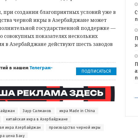
 при создании благоприятных условий уже в
С
п
одства черной икры в Азербайджане может
дополнительной государственной поддержке —
т о совокупных показателях нескольких
П
мя в Азербайджане действуют шесть заводов
э
П
тий в нашем
Телеграм-
а
ПОДПИСАТЬСЯ
п
байджан
Заур Салманов
икра Made in China
китайская икра в Азербайджане
ая икра Азербайджан
производство черной икры
ра цена Баку