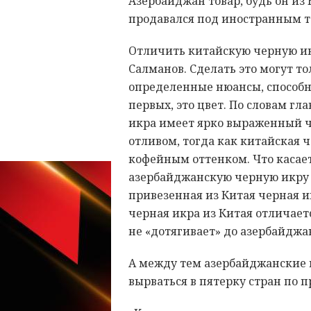
Азербайджан товар, будь он из
продавался под иностранным т
Отличить китайскую черную икр
Салманов. Сделать это могут т
определенные нюансы, способны
первых, это цвет. По словам г
икра имеет ярко выраженный ч
отливом, тогда как китайская 
кофейным оттенком. Что касает
азербайджанскую черную икру д
привезенная из Китая черная и
черная икра из Китая отличае
не «дотягивает» до азербайджа
А между тем азербайджанские 
вырваться в пятерку стран по 