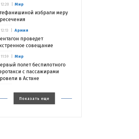
Мир
12:20
тефанишиной избрали меру
ресечения
Армия
12:13
ентагон проведет
кстренное совещание
Мир
11:59
ервый полет беспилотного
эротакси с пассажирами
ровели в Астане
Показать еще