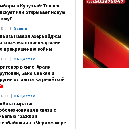
ыборы в Курултай: Токаев
искует или открывает новую
поху?
Важно
12:41
ибига назвал Азербайджан
ажным участником усилий
о прекращению войны
Общество
12:31
риговор в силе. Араик
рутюнян, Бако Саакян и
ругие остаются за решёткой
Общество
12:30
ибига выразил
оболезнования в связи с
ибелью граждан
зербайджана в Черном море