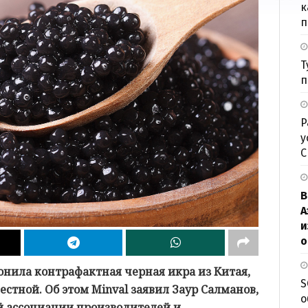
к
п
Т
п
Р
у
В
А
и
о
нила контрафактная черная икра из Китая,
S
стной. Об этом Minval заявил Заур Салманов,
о
 ассоциации производителей и