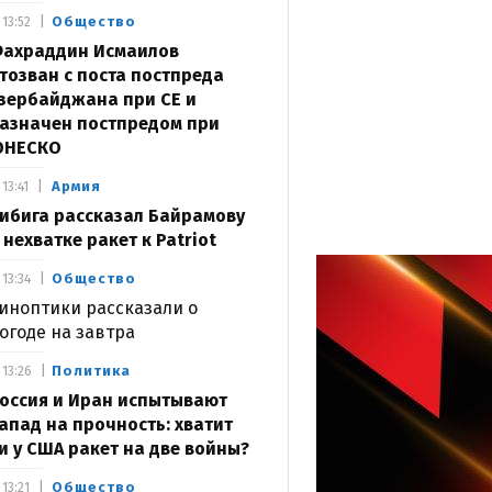
Общество
13:52
ахраддин Исмаилов
тозван с поста постпреда
зербайджана при СЕ и
азначен постпредом при
ЮНЕСКО
Армия
13:41
ибига рассказал Байрамову
 нехватке ракет к Patriot
Общество
13:34
иноптики рассказали о
огоде на завтра
Политика
13:26
оссия и Иран испытывают
апад на прочность: хватит
и у США ракет на две войны?
Общество
13:21