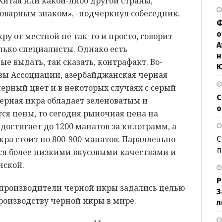
 Китая или какой-либо другой страны,
оварным знаком», -подчеркнул собеседник.
Ф
о
у от местной не так-то и просто, говорит
А
олько специалисты. Однако есть
н
е выдать, так сказать, контрафакт. Во-
лавы Ассоциации, азербайджанская черная
ерный цвет и в некоторых случаях с серый
С
черная икра обладает зеленоватым и
о
ся цены, то сегодня рыночная цена на
остигает до 1200 манатов за килограмм, а
кра стоит по 800-900 манатов. Параллельно
С
п
тся более низкими вкусовыми качествами и
нской.
Р
производители черной икры задались целью
З
производству черной икры в мире.
л