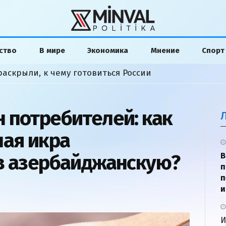
ство
В мире
Экономика
Мнение
Спорт
раскрыли, к чему готовиться России
 потребителей: как
ная икра
в азербайджанскую?
В
п
п
и
И