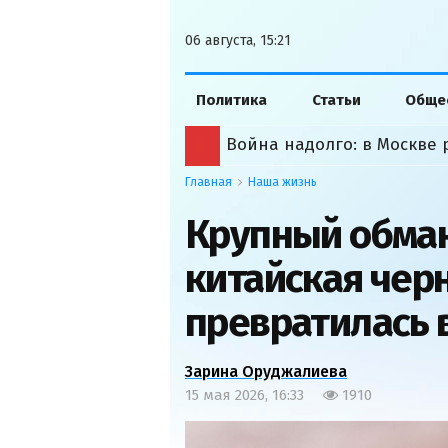
06 августа, 15:21
Политика
Статьи
Обще
Война надолго: в Москве 
Главная
Наша жизнь
Крупный обман
китайская чер
превратилась 
Зарина Оруджалиева
15 мая 2026, 16:33
1910