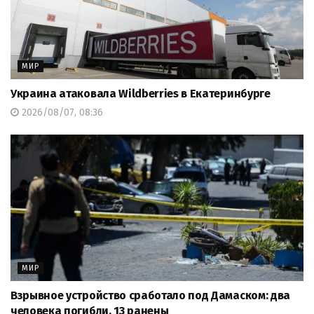
МИР
Украина атаковала Wildberries в Екатеринбурге
2026/08/07, 08:36
МИР
Взрывное устройство сработало под Дамаском: два
человека погибли, 13 ранены