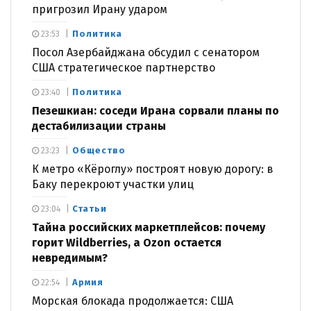
пригрозил Ирану ударом
Политика
23:53
Посол Азербайджана обсудил с сенатором
США стратегическое партнерство
Политика
23:40
Пезешкиан: соседи Ирана сорвали планы по
дестабилизации страны
Общество
23:23
К метро «Кёроглу» построят новую дорогу: в
Баку перекроют участки улиц
Статьи
23:04
Тайна российских маркетплейсов: почему
горит Wildberries, а Ozon остается
невредимым?
Армия
22:54
Морская блокада продолжается: США