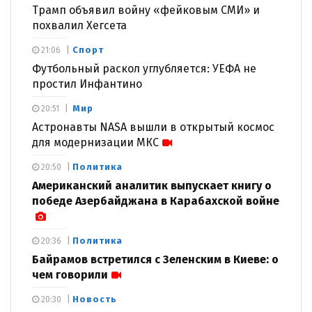
Трамп объявил войну «фейковым СМИ» и
похвалил Хегсета
Спорт
21:06
Футбольный раскол углубляется: УЕФА не
простил Инфантино
Мир
20:51
Астронавты NASA вышли в открытый космос
для модернизации МКС
Политика
20:50
Американский аналитик выпускает книгу о
победе Азербайджана в Карабахской войне
Политика
20:36
Байрамов встретился с Зеленским в Киеве: о
чем говорили
Новость
20:30