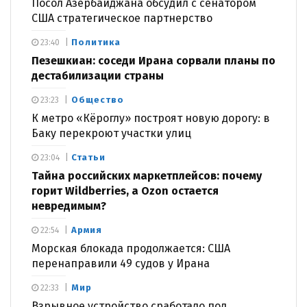
Посол Азербайджана обсудил с сенатором
США стратегическое партнерство
Политика
23:40
Пезешкиан: соседи Ирана сорвали планы по
дестабилизации страны
Общество
23:23
К метро «Кёроглу» построят новую дорогу: в
Баку перекроют участки улиц
Статьи
23:04
Тайна российских маркетплейсов: почему
горит Wildberries, а Ozon остается
невредимым?
Армия
22:54
Морская блокада продолжается: США
перенаправили 49 судов у Ирана
Мир
22:33
Взрывное устройство сработало под