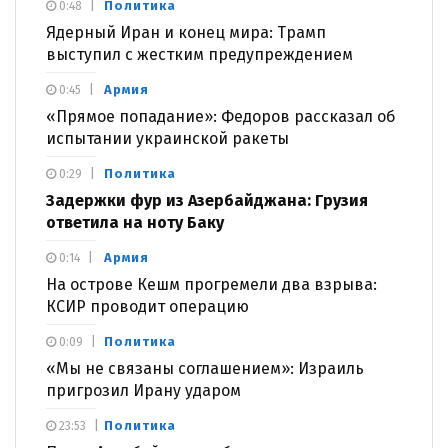
Политика
0:48
Ядерный Иран и конец мира: Трамп
выступил с жестким предупреждением
Армия
0:45
«Прямое попадание»: Федоров рассказал об
испытании украинской ракеты
Политика
0:29
Задержки фур из Азербайджана: Грузия
ответила на ноту Баку
Армия
0:14
На острове Кешм прогремели два взрыва:
КСИР проводит операцию
Политика
0:09
«Мы не связаны соглашением»: Израиль
пригрозил Ирану ударом
Политика
23:53