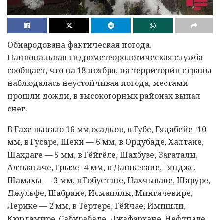
Обнародована фактическая погода.
Национальная гидрометеорологическая служба
сообщает, что на 18 ноября, на территории страны
наблюдалась неустойчивая погода, местами
прошли дожди, в высокогорных районах выпал
снег.
В Гахе выпало 16 мм осадков, в Губе, Гядабейе -10
мм, в Гусаре, Шеки — 6 мм, в Ордубаде, Халтане,
Шахдаге — 5 мм, в Гёйгёле, Шахбузе, Загаталы,
Алтыагаче, Грызе- 4 мм, в Дашкесане, Гяндже,
Шамахы — 3 мм, в Гобустане, Нахчыване, Шаруре,
Джульфе, Шабране, Исмаиллы, Мингячевире,
Лерике — 2 мм, в Тертере, Гёйчае, Имишли,
Кюрдамире, Сабирабаде, Джафархане, Нефтчале,