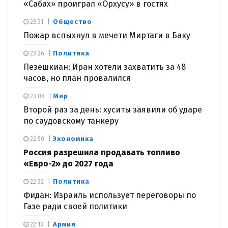
«Сабах» проиграл «Орхусу» в гостях
Общество
23:31
Пожар вспыхнул в мечети Миртаги в Баку
Политика
23:26
Пезешкиан: Иран хотели захватить за 48
часов, но план провалился
Мир
23:08
Второй раз за день: хуситы заявили об ударе
по саудовскому танкеру
Экономика
22:50
Россия разрешила продавать топливо
«Евро-2» до 2027 года
Политика
22:32
Фидан: Израиль использует переговоры по
Газе ради своей политики
Армия
22:13