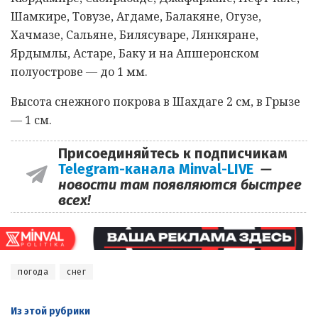
Шамкире, Товузе, Агдаме, Балакяне, Огузе,
Хачмазе, Сальяне, Билясуваре, Лянкяране,
Ярдымлы, Астаре, Баку и на Апшеронском
полуострове — до 1 мм.
Высота снежного покрова в Шахдаге 2 см, в Грызе
— 1 см.
Присоединяйтесь к подписчикам
Telegram-канала Minval-LIVE
—
новости там появляются быстрее
всех!
погода
снег
Из этой
рубрики