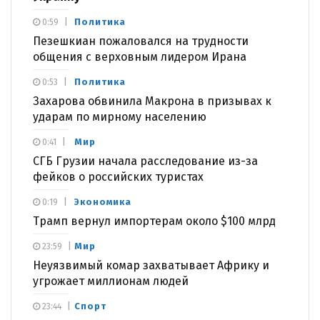
Политика
0:59
Пезешкиан пожаловался на трудности
общения с верховным лидером Ирана
Политика
0:53
Захарова обвинила Макрона в призывах к
ударам по мирному населению
Мир
0:41
СГБ Грузии начала расследование из-за
фейков о российских туристах
Экономика
0:19
Трамп вернул импортерам около $100 млрд
Мир
23:59
Неуязвимый комар захватывает Африку и
угрожает миллионам людей
Спорт
23:44