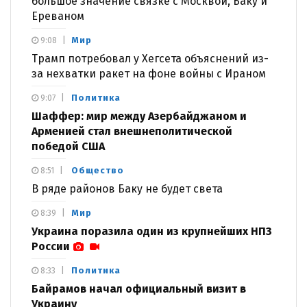
большое значение связке с Москвой, Баку и
Ереваном
Мир
9:08
Трамп потребовал у Хегсета объяснений из-
за нехватки ракет на фоне войны с Ираном
Политика
9:07
Шаффер: мир между Азербайджаном и
Арменией стал внешнеполитической
победой США
Общество
8:51
В ряде районов Баку не будет света
Мир
8:39
Украина поразила один из крупнейших НПЗ
России
Политика
8:33
Байрамов начал официальный визит в
Украину