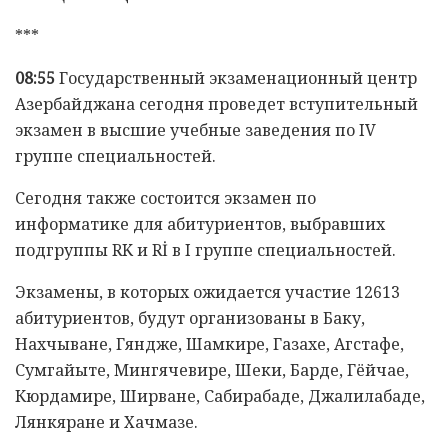
***
08:55
Государственный экзаменационный центр
Азербайджана сегодня проведет вступительный
экзамен в высшие учебные заведения по IV
группе специальностей.
Сегодня также состоится экзамен по
информатике для абитуриентов, выбравших
подгруппы RK и Rİ в I группе специальностей.
Экзамены, в которых ожидается участие 12613
абитуриентов, будут организованы в Баку,
Нахчыване, Гяндже, Шамкире, Газахе, Агстафе,
Сумгайыте, Мингячевире, Шеки, Барде, Гёйчае,
Кюрдамире, Ширване, Сабирабаде, Джалилабаде,
Лянкяране и Хачмазе.