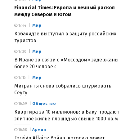
Financial Times: Европа и вечный раскол
между Севером и Югом
Мир
17:44
Кобахидзе выступил в защиту российских
туристов
Мир
17:30
В Иране за связи с «Моссадом» задержаны
более 20 человек
Мир
17:15
Мигранты снова собрались штурмовать
Сеуту
Общество
16:59
Квартира за 10 миллионов: в Баку продают
элитное жилье площадью свыше 1000 кв.м
Армия
16:58
Foreign Affairs: Война, которую может