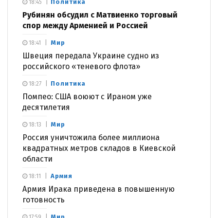
Политика
18:45
Рубинян обсудил с Матвиенко торговый
спор между Арменией и Россией
Мир
18:41
Швеция передала Украине судно из
российского «теневого флота»
Политика
18:27
Помпео: США воюют с Ираном уже
десятилетия
Мир
18:13
Россия уничтожила более миллиона
квадратных метров складов в Киевской
области
Армия
18:11
Армия Ирака приведена в повышенную
готовность
Мир
17:59