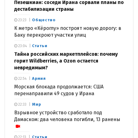
Пезешкиан: соседи Ирана сорвали планы по
дестабилизации страны
Общество
23:23
К метро «Кёроглу» построят новую дорогу: в
Баку перекроют участки улиц
Статьи
23:04
Тайна российских маркетплейсов: почему
горит Wildberries, а Ozon остается
невредимым?
Армия
22:54
Морская блокада продолжается: США
перенаправили 49 судов у Ирана
Мир
22:33
Взрывное устройство сработало под
Дамаском: два человека погибли, 13 ранены
Статьи
22:13