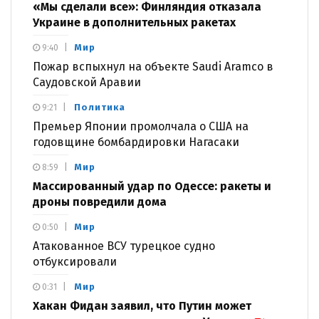
«Мы сделали все»: Финляндия отказала
Украине в дополнительных ракетах
Мир
9:40
Пожар вспыхнул на объекте Saudi Aramco в
Саудовской Аравии
Политика
9:21
Премьер Японии промолчала о США на
годовщине бомбардировки Нагасаки
Мир
8:59
Массированный удар по Одессе: ракеты и
дроны повредили дома
Мир
0:50
Атакованное ВСУ турецкое судно
отбуксировали
Мир
0:31
Хакан Фидан заявил, что Путин может