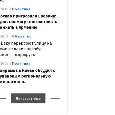
АЭ
Политика
20:16
осква пригрозила Еревану:
уристам могут посоветовать
е ехать в Армению
Общество
20:09
 Баку перекроют улицу на
емонт: какие автобусы
зменят маршруты
Политика
20:04
айрамов в Киеве обсудил с
удановым региональную
езопасность
Показать еще