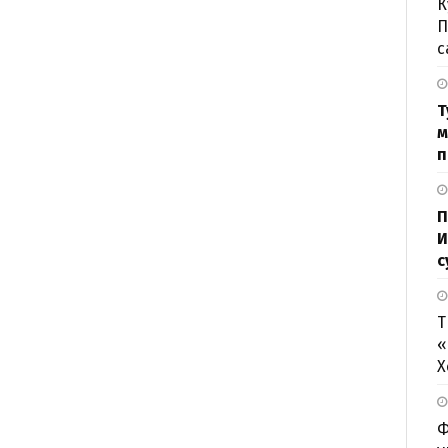
К
П
с
Т
м
п
П
И
с
Т
«
Х
Ф