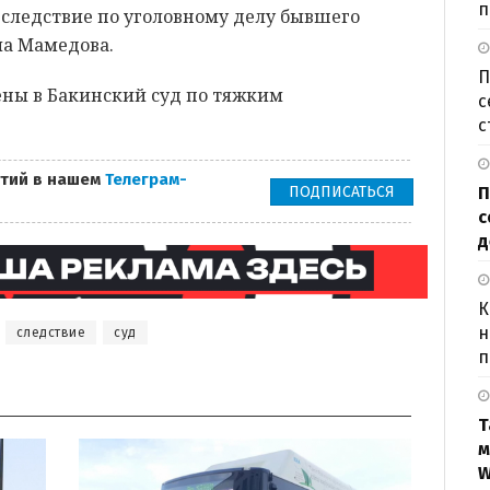
п
следствие по уголовному делу бывшего
ма Мамедова.
П
ны в Бакинский суд по тяжким
с
с
тий в нашем
Телеграм-
ПОДПИСАТЬСЯ
П
с
д
К
н
следствие
суд
п
Т
м
W