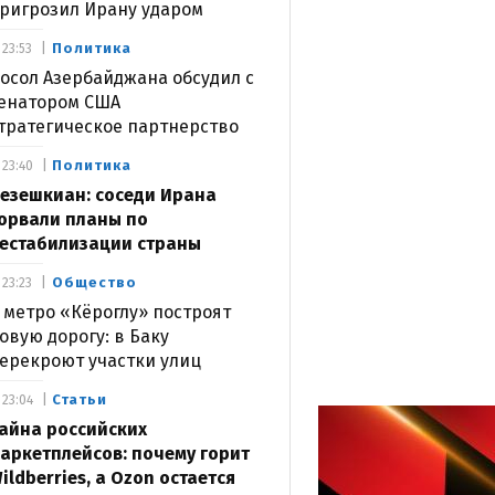
ригрозил Ирану ударом
Политика
23:53
осол Азербайджана обсудил с
енатором США
тратегическое партнерство
Политика
23:40
езешкиан: соседи Ирана
орвали планы по
естабилизации страны
Общество
23:23
 метро «Кёроглу» построят
овую дорогу: в Баку
ерекроют участки улиц
Статьи
23:04
айна российских
аркетплейсов: почему горит
ildberries, а Ozon остается