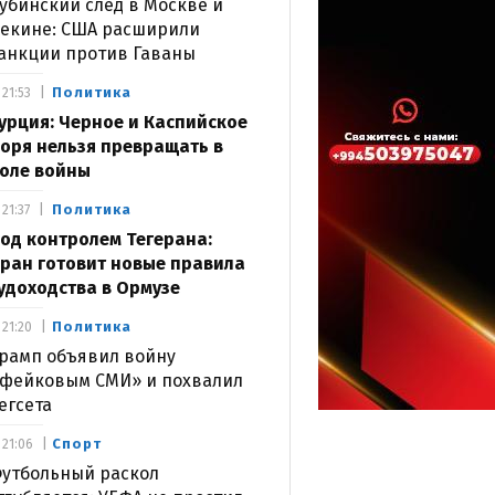
убинский след в Москве и
екине: США расширили
анкции против Гаваны
Политика
21:53
урция: Черное и Каспийское
оря нельзя превращать в
оле войны
Политика
21:37
од контролем Тегерана:
ран готовит новые правила
удоходства в Ормузе
Политика
21:20
рамп объявил войну
фейковым СМИ» и похвалил
егсета
Спорт
21:06
утбольный раскол