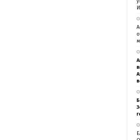
у
И
А
о
м
А
в
А
в
Б
З
г
Е