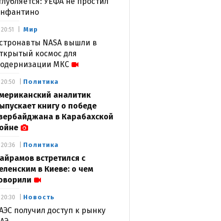
глубляется: УЕФА не простил
нфантино
Мир
20:51
стронавты NASA вышли в
ткрытый космос для
одернизации МКС
Политика
20:50
мериканский аналитик
ыпускает книгу о победе
зербайджана в Карабахской
ойне
Политика
20:36
айрамов встретился с
еленским в Киеве: о чем
оворили
Новость
20:30
АЭС получил доступ к рынку