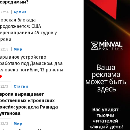
евредимым?
Армия
22:54
орская блокада
родолжается: США
еренаправили 49 судов у
рана
Мир
22:33
зрывное устройство
работало под Дамаском: два
еловека погибли, 13 ранены
Статьи
22:13
вропа выращивает
обственных «троянских
оней»: урок дела Рашада
ултанова
Мир
22:12