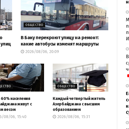
н
М
ОБЩЕСТВО
п
п
ю
В Баку перекроют улицу на ремонт:
И
 улиц
какие автобусы изменят маршруты
2026/08/06, 20:09
В
с
ч
ЕСТВО
ОБЩЕСТВО
Е
 60% населения
Каждый четвертый житель
с
айджана живут с
Азербайджана с высшим
к
м весом
образованием
С
6/08/06, 15:40
2026/08/06, 15:31