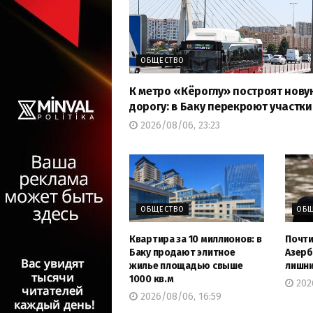
ОБЩЕСТВО
К метро «Кёроглу» построят нову
дорогу: в Баку перекроют участки
2026/08/06, 23:23
ОБЩЕСТВО
ОБЩ
Квартира за 10 миллионов: в
Почти
Баку продают элитное
Азерб
жилье площадью свыше
лишни
1000 кв.м
202
2026/08/06, 16:59