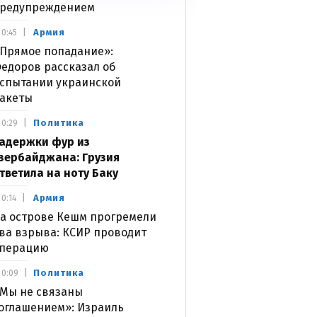
редупреждением
Армия
0:45
Прямое попадание»:
едоров рассказал об
спытании украинской
акеты
Политика
0:29
адержки фур из
зербайджана: Грузия
тветила на ноту Баку
Армия
0:14
а острове Кешм прогремели
ва взрыва: КСИР проводит
перацию
Политика
0:09
Мы не связаны
оглашением»: Израиль