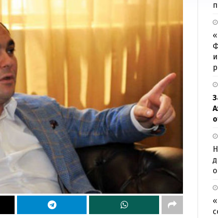
п
«
Ф
и
р
З
А
о
Н
д
о
«
с