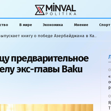
ство
В мире
Экономика
Мнение
Спорт
Американский аналитик выпускает книгу о победе Азербайджана в Карабахской войне
цу предварительное
елу экс-главы Baku
«
о
р
Я
Т