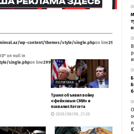
М
т
н
inval.az/wp-content/themes/style/single.php
on line
299
В
р
ID" on null in
и
yle/single.php
on line
299
Б
ПОЛИТИКА
Б
б
Трамп объявил войну
«фейковым СМИ» и
похвалил Хегсета
О
2026/08/06, 21:20
о
п