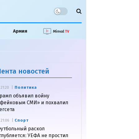
Армия
Лента новостей
Политика
21:20
рамп объявил войну
фейковым СМИ» и похвалил
егсета
Спорт
21:06
утбольный раскол
глубляется: УЕФА не простил