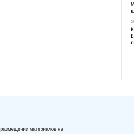
М
ш
К
Б
п
ри размещении материалов на