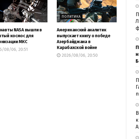
П
Р
ПОЛИТИКА
Л
ф
навты NASA вышли в
Американский аналитик
тый космос для
выпускает книгу о победе
низации МКС
Азербайджана в
П
Карабахской войне
/08/06, 20:51
н
2026/08/06, 20:50
Б
П
Г
п
В
к
А