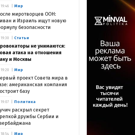
Мир
19:46
осле миротворцев ООН:
иван и Израиль ищут новую
ормулу безопасности
Статьи
19:30
ровокаторы не унимаются:
овая атака на отношения
аку и Москвы
Мир
19:20
ервый проект Совета мира в
азе: американская компания
остроит базу
Политика
19:07
учич раскрыл секрет
репкой дружбы Сербии и
зербайджана
Мир
18:54