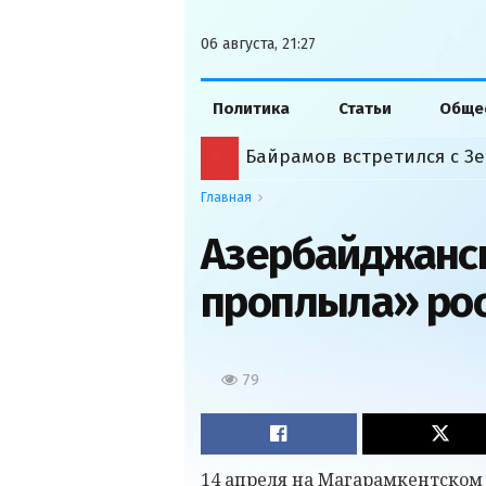
06 августа, 21:27
Политика
Статьи
Обще
Байрамов встретился с Зе
Главная
Азербайджанс
проплыла» рос
79
14 апреля на Магарамкентском