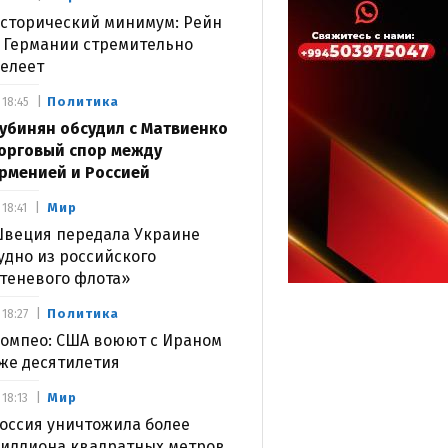
сторический минимум: Рейн
 Германии стремительно
елеет
Политика
18:45
убинян обсудил с Матвиенко
орговый спор между
рменией и Россией
Мир
18:41
веция передала Украине
удно из российского
теневого флота»
Политика
18:27
омпео: США воюют с Ираном
же десятилетия
Мир
18:13
оссия уничтожила более
иллиона квадратных метров