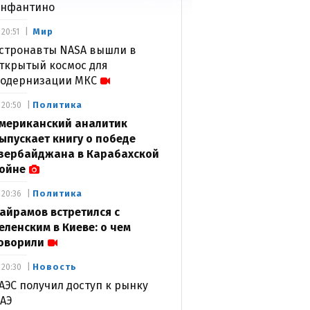
нфантино
Мир
20:51
стронавты NASA вышли в
ткрытый космос для
одернизации МКС
Политика
20:50
мериканский аналитик
ыпускает книгу о победе
зербайджана в Карабахской
ойне
Политика
20:36
айрамов встретился с
еленским в Киеве: о чем
оворили
Новость
20:30
АЭС получил доступ к рынку
АЭ