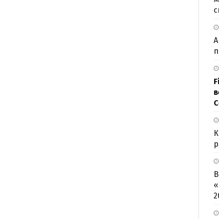
с
А
п
F
в
С
К
р
В
«
2