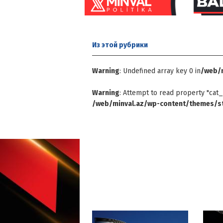
Из этой
рубрики
Warning
: Undefined array key 0 in
/web/m
Warning
: Attempt to read property "cat_
/web/minval.az/wp-content/themes/st