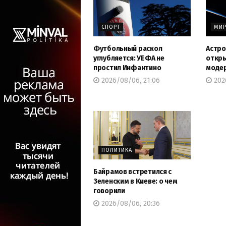
СПОРТ
МИ
Футбольный раскол
Астро
углубляется: УЕФА не
откры
простил Инфантино
модер
2026/08/06, 21:06
2026
ПОЛИТИКА
Байрамов встретился с
Зеленским в Киеве: о чем
говорили
2026/08/06, 20:36