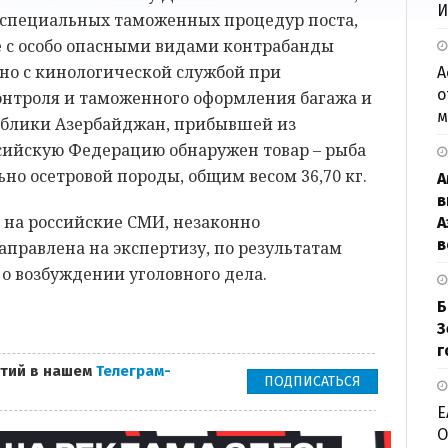
И
специальных таможенных процедур поста,
е с особо опасными видами контрабанды
но с кинологической службой при
А
о
нтроля и таможенного оформления багажа и
м
ублики Азербайджан, прибывшей из
сийскую Федерацию обнаружен товар – рыба
о осетровой породы, общим весом 36,70 кг.
А
в
й на российские СМИ, незаконно
А
в
правлена на экспертизу, по результатам
 о возбуждении уголовного дела.
Б
З
г
тий в нашем
Телеграм-
ПОДПИСАТЬСЯ
Е
О