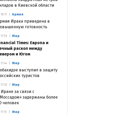
кладов в Киевской области
Армия
18:11
рмия Ирака приведена в
овышенную готовность
Мир
17:59
inancial Times: Европа и
ечный раскол между
евером и Югом
Мир
17:44
обахидзе выступил в защиту
оссийских туристов
Мир
17:30
 Иране за связи с
Моссадом» задержаны более
0 человек
Мир
17:15