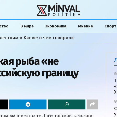
ство
В мире
Экономика
Мнение
Спорт
ленским в Киеве: о чем говорили
кая рыба «не
сийскую границу
Т
«
Х
Ф
у
 таможенном посту Дагестанской таможни,