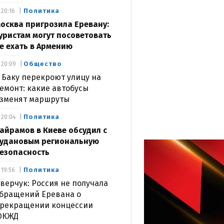
Политика
20:16
осква пригрозила Еревану:
уристам могут посоветовать
е ехать в Армению
Общество
20:09
 Баку перекроют улицу на
емонт: какие автобусы
зменят маршруты
Политика
20:04
айрамов в Киеве обсудил с
удановым региональную
езопасность
Политика
19:56
верчук: Россия не получала
бращений Еревана о
рекращении концессии
ЮКЖД