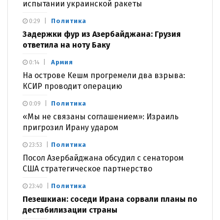
испытании украинской ракеты
Политика
0:29
Задержки фур из Азербайджана: Грузия
ответила на ноту Баку
Армия
0:14
На острове Кешм прогремели два взрыва:
КСИР проводит операцию
Политика
0:09
«Мы не связаны соглашением»: Израиль
пригрозил Ирану ударом
Политика
23:53
Посол Азербайджана обсудил с сенатором
США стратегическое партнерство
Политика
23:40
Пезешкиан: соседи Ирана сорвали планы по
дестабилизации страны