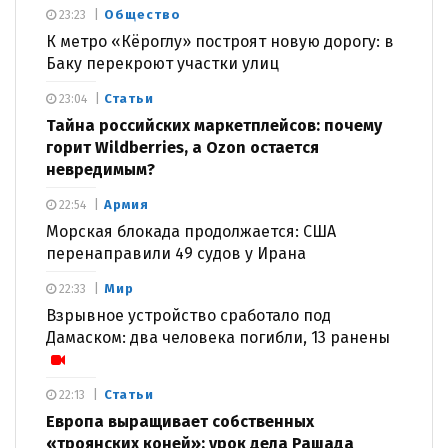
Общество
23:23
К метро «Кёроглу» построят новую дорогу: в
Баку перекроют участки улиц
Статьи
23:04
Тайна российских маркетплейсов: почему
горит Wildberries, а Ozon остается
невредимым?
Армия
22:54
Морская блокада продолжается: США
перенаправили 49 судов у Ирана
Мир
22:33
Взрывное устройство сработало под
Дамаском: два человека погибли, 13 ранены
Статьи
22:13
Европа выращивает собственных
«троянских коней»: урок дела Рашада