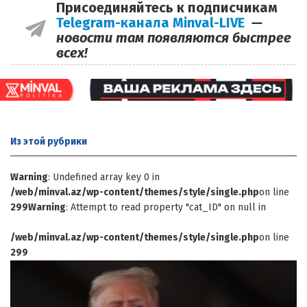
Присоединяйтесь к подписчикам
Telegram-канала Minval-LIVE
—
новости там появляются быстрее
всех!
Из этой
рубрики
Warning
: Undefined array key 0 in
/web/minval.az/wp-content/themes/style/single.php
on line
299
Warning
: Attempt to read property "cat_ID" on null in
/web/minval.az/wp-content/themes/style/single.php
on line
299