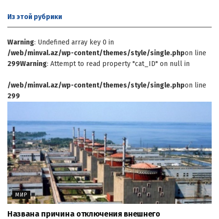
Из этой
рубрики
Warning
: Undefined array key 0 in
/web/minval.az/wp-content/themes/style/single.php
on line
299
Warning
: Attempt to read property "cat_ID" on null in
/web/minval.az/wp-content/themes/style/single.php
on line
299
МИР
Названа причина отключения внешнего