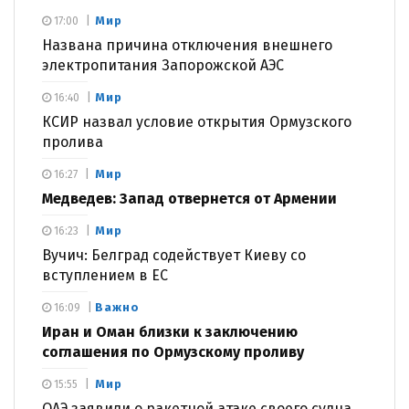
Мир
17:00
Названа причина отключения внешнего
электропитания Запорожской АЭС
Мир
16:40
КСИР назвал условие открытия Ормузского
пролива
Мир
16:27
Медведев: Запад отвернется от Армении
Мир
16:23
Вучич: Белград содействует Киеву со
вступлением в ЕС
Важно
16:09
Иран и Оман близки к заключению
соглашения по Ормузскому проливу
Мир
15:55
ОАЭ заявили о ракетной атаке своего судна