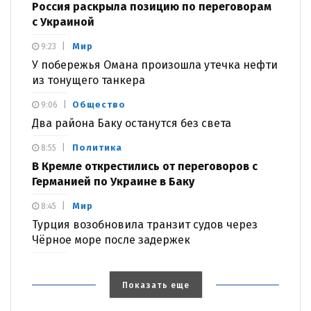
Россия раскрыла позицию по переговорам
с Украиной
Мир
9:23
У побережья Омана произошла утечка нефти
из тонущего танкера
Общество
9:06
Два района Баку останутся без света
Политика
8:55
В Кремле открестились от переговоров с
Германией по Украине в Баку
Мир
8:45
Турция возобновила транзит судов через
Чёрное море после задержек
Показать еще