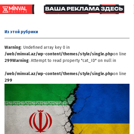
Из этой
рубрики
Warning
: Undefined array key 0 in
/web/minval.az/wp-content/themes/style/single.php
on line
299
Warning
: Attempt to read property "cat_ID" on null in
/web/minval.az/wp-content/themes/style/single.php
on line
299