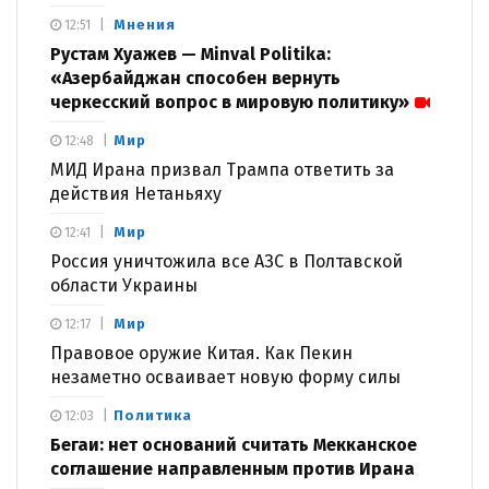
Мнения
12:51
Рустам Хуажев — Minval Politika:
«Азербайджан способен вернуть
черкесский вопрос в мировую политику»
Мир
12:48
МИД Ирана призвал Трампа ответить за
действия Нетаньяху
Мир
12:41
Россия уничтожила все АЗС в Полтавской
области Украины
Мир
12:17
Правовое оружие Китая. Как Пекин
незаметно осваивает новую форму силы
Политика
12:03
Бегаи: нет оснований считать Мекканское
соглашение направленным против Ирана