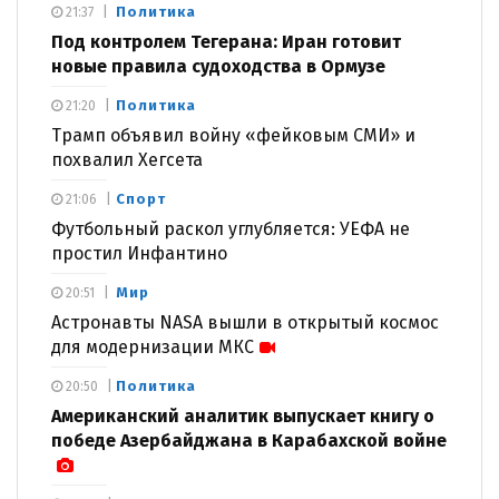
Политика
21:37
Под контролем Тегерана: Иран готовит
новые правила судоходства в Ормузе
Политика
21:20
Трамп объявил войну «фейковым СМИ» и
похвалил Хегсета
Спорт
21:06
Футбольный раскол углубляется: УЕФА не
простил Инфантино
Мир
20:51
Астронавты NASA вышли в открытый космос
для модернизации МКС
Политика
20:50
Американский аналитик выпускает книгу о
победе Азербайджана в Карабахской войне