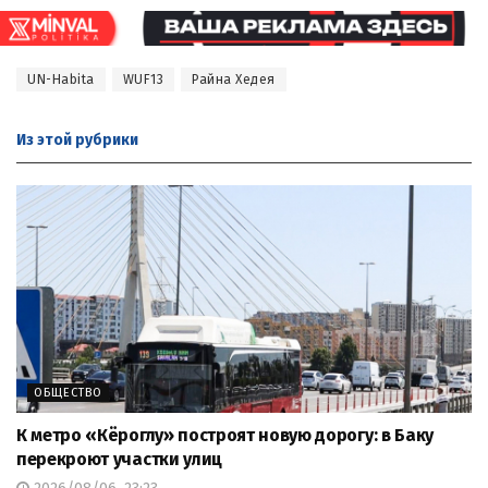
UN-Habita
WUF13
Райна Хедея
Из этой
рубрики
ОБЩЕСТВО
К метро «Кёроглу» построят новую дорогу: в Баку
перекроют участки улиц