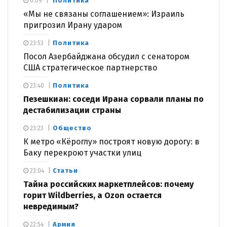
Политика
0:09
«Мы не связаны соглашением»: Израиль
пригрозил Ирану ударом
Политика
23:53
Посол Азербайджана обсудил с сенатором
США стратегическое партнерство
Политика
23:40
Пезешкиан: соседи Ирана сорвали планы по
дестабилизации страны
Общество
23:23
К метро «Кёроглу» построят новую дорогу: в
Баку перекроют участки улиц
Статьи
23:04
Тайна российских маркетплейсов: почему
горит Wildberries, а Ozon остается
невредимым?
Армия
22:54