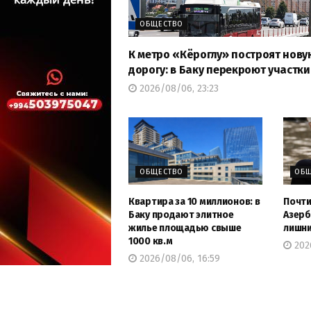
ОБЩЕСТВО
К метро «Кёроглу» построят нову
дорогу: в Баку перекроют участки
2026/08/06, 23:23
ОБЩЕСТВО
ОБЩ
Квартира за 10 миллионов: в
Почти
Баку продают элитное
Азерб
жилье площадью свыше
лишни
1000 кв.м
202
2026/08/06, 16:59