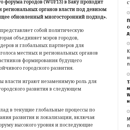
го форума городов (WUF13) в Баку проходит
с
и региональных органов власти под девизом
ющее обновленный многосторонний подход».
П
с
я представляет собой политическую
д
торая объединяет мэров городов,
деров и глобальных партнеров для
К
голоса местных и региональных органов
н
частников формирования будущего
п
ойчивого городского развития.
ы власти играют незаменимую роль для
Т
ородского развития в следующем
м
W
н
клад в текущие глобальные процессы по
ания развития и локализации, включая
М
оруму высокого уровня и последующие
п