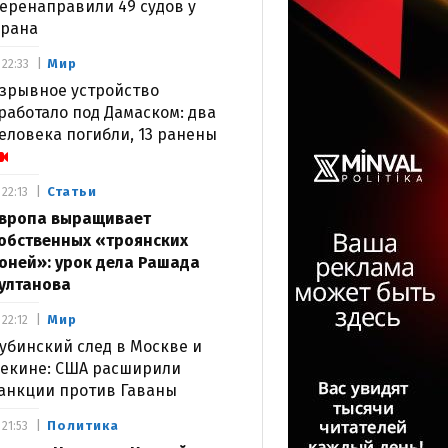
еренаправили 49 судов у
рана
Мир
22:33
зрывное устройство
работало под Дамаском: два
еловека погибли, 13 ранены
Статьи
22:13
вропа выращивает
обственных «троянских
оней»: урок дела Рашада
ултанова
Мир
22:12
убинский след в Москве и
екине: США расширили
анкции против Гаваны
Политика
21:53