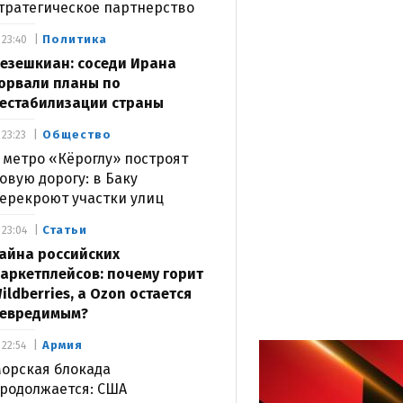
тратегическое партнерство
Политика
23:40
езешкиан: соседи Ирана
орвали планы по
естабилизации страны
Общество
23:23
 метро «Кёроглу» построят
овую дорогу: в Баку
ерекроют участки улиц
Статьи
23:04
айна российских
аркетплейсов: почему горит
ildberries, а Ozon остается
евредимым?
Армия
22:54
орская блокада
родолжается: США