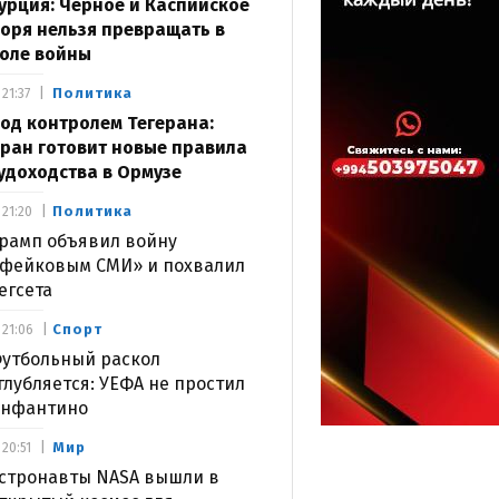
урция: Черное и Каспийское
оря нельзя превращать в
оле войны
Политика
21:37
од контролем Тегерана:
ран готовит новые правила
удоходства в Ормузе
Политика
21:20
рамп объявил войну
фейковым СМИ» и похвалил
егсета
Спорт
21:06
утбольный раскол
глубляется: УЕФА не простил
нфантино
Мир
20:51
стронавты NASA вышли в