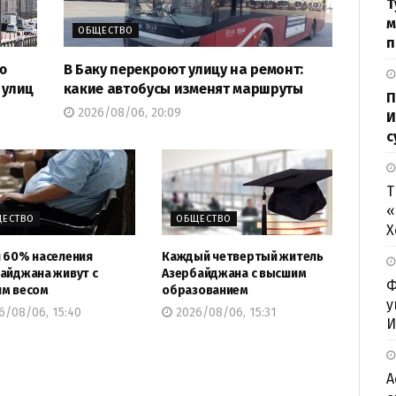
Т
м
ОБЩЕСТВО
п
ю
В Баку перекроют улицу на ремонт:
 улиц
какие автобусы изменят маршруты
П
2026/08/06, 20:09
И
с
Т
«
ЕСТВО
ОБЩЕСТВО
Х
 60% населения
Каждый четвертый житель
айджана живут с
Азербайджана с высшим
Ф
м весом
образованием
у
6/08/06, 15:40
2026/08/06, 15:31
И
А