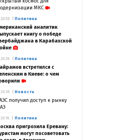
ткрытый космос для
одернизации МКС
Политика
20:50
мериканский аналитик
ыпускает книгу о победе
зербайджана в Карабахской
ойне
Политика
20:36
айрамов встретился с
еленским в Киеве: о чем
оворили
Новость
20:30
АЭС получил доступ к рынку
АЭ
Политика
20:16
осква пригрозила Еревану:
уристам могут посоветовать