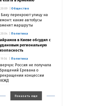
е ехать в Армению
Общество
20:09
 Баку перекроют улицу на
емонт: какие автобусы
зменят маршруты
Политика
20:04
айрамов в Киеве обсудил с
удановым региональную
езопасность
Политика
19:56
верчук: Россия не получала
бращений Еревана о
рекращении концессии
ЮКЖД
Показать еще