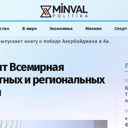
ство
В мире
Экономика
Мнение
Спорт
Американский аналитик выпускает книгу о победе Азербайджана в Карабахской войне
ит Всемирная
тных и региональных
и
Я
Т
п
«
Ф