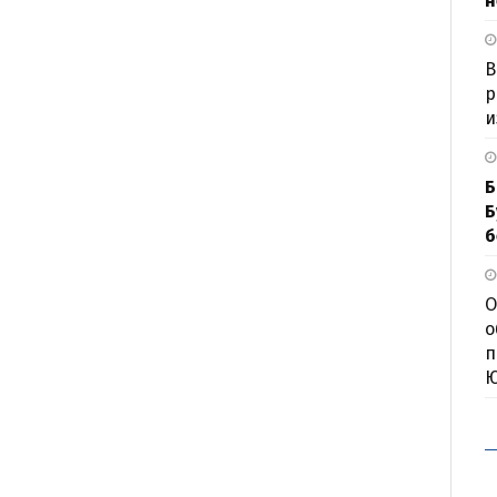
н
В
р
и
Б
Б
б
О
о
п