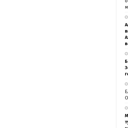
о
м
А
в
А
в
Б
З
г
Е
О
М
т