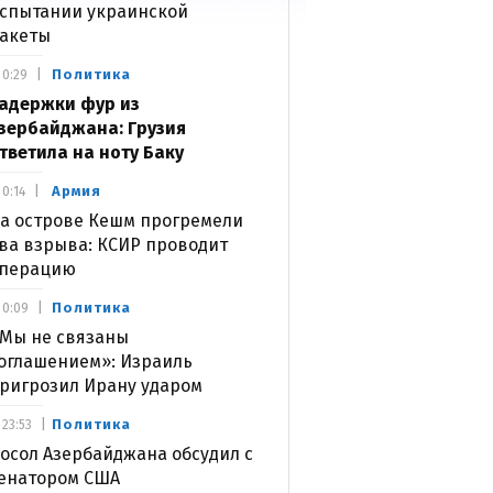
спытании украинской
акеты
Политика
0:29
адержки фур из
зербайджана: Грузия
тветила на ноту Баку
Армия
0:14
а острове Кешм прогремели
ва взрыва: КСИР проводит
перацию
Политика
0:09
Мы не связаны
оглашением»: Израиль
ригрозил Ирану ударом
Политика
23:53
осол Азербайджана обсудил с
енатором США