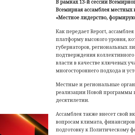
В рамках 13-й сессии Всемирно
Всемирная ассамблея местных 
«Местное лидерство, формиру
Как передает Report, ассамбле
платформу высокого уровня, ко
губернаторов, региональных ли
подтверждения коллективного 
власти в качестве ключевых у
многостороннего подхода и уст
Местные и региональные орган
реализации Новой программы г
десятилетии.
Ассамблея также внесет свой в
вопросам климата, финансиров
подготовку к Политическому ф