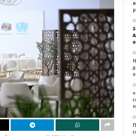
и
р
З
А
о
Н
д
о
«
с
п
П
с