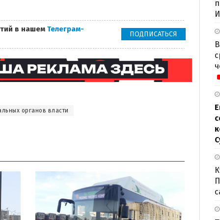
п
И
тий в нашем
Телеграм-
ПОДПИСАТЬСЯ
В
с
ч
Е
альных органов власти
с
к
С
К
П
с