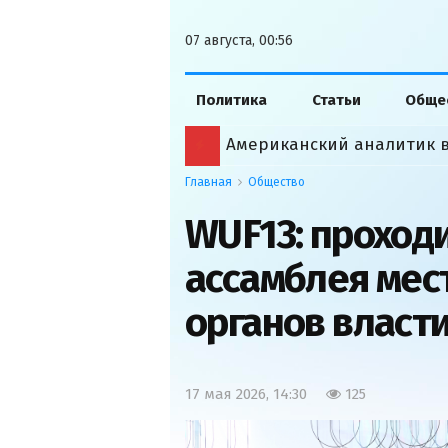
07 августа, 00:56
Политика
Статьи
Обще
Главная
Общество
WUF13: проход
ассамблея мес
органов власт
17 мая 2026, 14:30
125