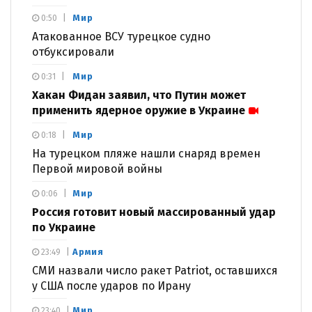
Мир
0:50
Атакованное ВСУ турецкое судно
отбуксировали
Мир
0:31
Хакан Фидан заявил, что Путин может
применить ядерное оружие в Украине
Мир
0:18
На турецком пляже нашли снаряд времен
Первой мировой войны
Мир
0:06
Россия готовит новый массированный удар
по Украине
Армия
23:49
СМИ назвали число ракет Patriot, оставшихся
у США после ударов по Ирану
Мир
23:40