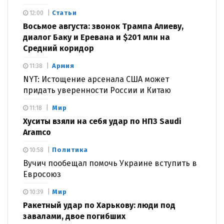
Статьи
12:00
Восьмое августа: звонок Трампа Алиеву,
диалог Баку и Еревана и $201 млн на
Средний коридор
Армия
11:38
NYT: Истощение арсенала США может
придать уверенности России и Китаю
Мир
11:18
Хуситы взяли на себя удар по НПЗ Saudi
Aramco
Политика
10:58
Вучич пообещал помочь Украине вступить в
Евросоюз
Мир
10:39
Ракетный удар по Харькову: люди под
завалами, двое погибших