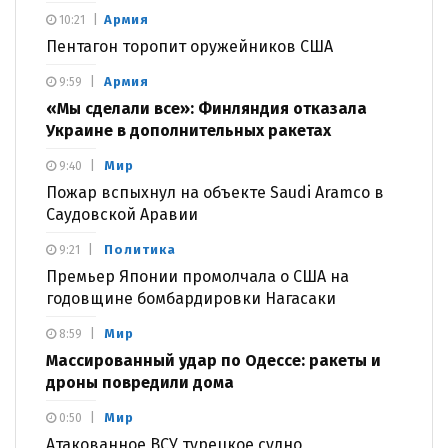
Армия
10:21
Пентагон торопит оружейников США
Армия
9:59
«Мы сделали все»: Финляндия отказала
Украине в дополнительных ракетах
Мир
9:40
Пожар вспыхнул на объекте Saudi Aramco в
Саудовской Аравии
Политика
9:21
Премьер Японии промолчала о США на
годовщине бомбардировки Нагасаки
Мир
8:59
Массированный удар по Одессе: ракеты и
дроны повредили дома
Мир
0:50
Атакованное ВСУ турецкое судно