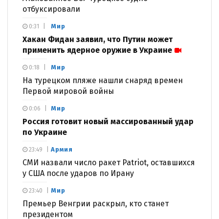
отбуксировали
Мир
0:31
Хакан Фидан заявил, что Путин может
применить ядерное оружие в Украине
Мир
0:18
На турецком пляже нашли снаряд времен
Первой мировой войны
Мир
0:06
Россия готовит новый массированный удар
по Украине
Армия
23:49
СМИ назвали число ракет Patriot, оставшихся
у США после ударов по Ирану
Мир
23:40
Премьер Венгрии раскрыл, кто станет
президентом