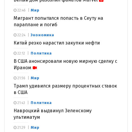
Мир
22:46
Мигрант попытался попасть в Сеуту на
параплане и погиб
Экономика
22:24
Китай резко нарастил закупки нефти
Политика
22:12
В США анонсировали новую мирную сделку с
Ираном
Мир
21:56
Трамп удивился размеру процентных ставок
в США
Политика
21:43
Навроцкий выдвинул Зеленскому
ультиматум
Мир
21:29