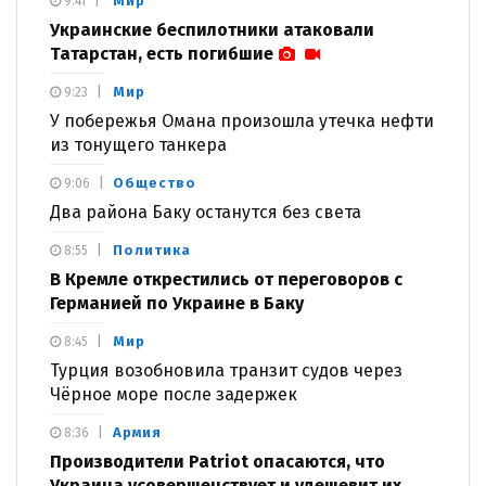
Мир
9:41
Украинские беспилотники атаковали
Татарстан, есть погибшие
Мир
9:23
У побережья Омана произошла утечка нефти
из тонущего танкера
Общество
9:06
Два района Баку останутся без света
Политика
8:55
В Кремле открестились от переговоров с
Германией по Украине в Баку
Мир
8:45
Турция возобновила транзит судов через
Чёрное море после задержек
Армия
8:36
Производители Patriot опасаются, что
Украина усовершенствует и удешевит их