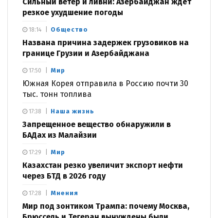
Сильный ветер и ливни: Азербайджан ждёт
резкое ухудшение погоды
Общество
18:14
Названа причина задержек грузовиков на
границе Грузии и Азербайджана
Мир
17:50
Южная Корея отправила в Россию почти 30
тыс. тонн топлива
Наша жизнь
17:38
Запрещенное вещество обнаружили в
БАДах из Малайзии
Мир
17:29
Казахстан резко увеличит экспорт нефти
через БТД в 2026 году
Мнения
17:28
Мир под зонтиком Трампа: почему Москва,
Брюссель и Тегеран вынуждены были