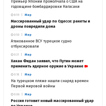
Премьер Японии промолчала о США на
годовщине бомбардировки Нагасаки
Мир
8:59
Массированный удар по Одессе: ракеты и
дроны повредили дома
Мир
0:50
Атакованное ВСУ турецкое судно
отбуксировали
Мир
0:31
Хакан Фидан заявил, что Путин может
применить ядерное оружие в Украине
Мир
0:18
На турецком пляже нашли снаряд времен
Первой мировой войны
Мир
0:06
Россия готовит новый массированный удар
по Украине