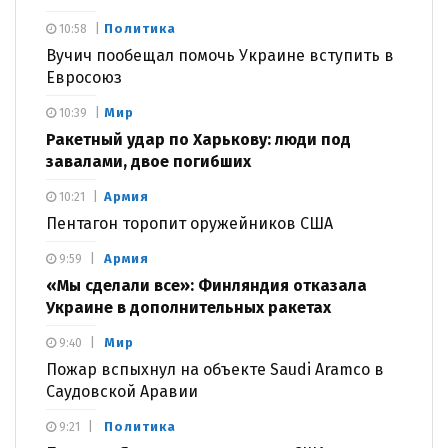
Политика
10:58
Вучич пообещал помочь Украине вступить в
Евросоюз
Мир
10:39
Ракетный удар по Харькову: люди под
завалами, двое погибших
Армия
10:21
Пентагон торопит оружейников США
Армия
9:59
«Мы сделали все»: Финляндия отказала
Украине в дополнительных ракетах
Мир
9:40
Пожар вспыхнул на объекте Saudi Aramco в
Саудовской Аравии
Политика
9:21