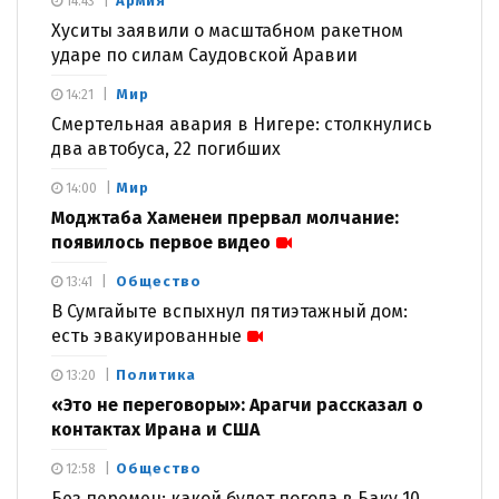
Армия
14:43
Хуситы заявили о масштабном ракетном
ударе по силам Саудовской Аравии
Мир
14:21
Смертельная авария в Нигере: столкнулись
два автобуса, 22 погибших
Мир
14:00
Моджтаба Хаменеи прервал молчание:
появилось первое видео
Общество
13:41
В Сумгайыте вспыхнул пятиэтажный дом:
есть эвакуированные
Политика
13:20
«Это не переговоры»: Арагчи рассказал о
контактах Ирана и США
Общество
12:58
Без перемен: какой будет погода в Баку 10