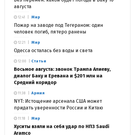
августа
Мир
12:41
Пожар на заводе под Тегераном: один
человек погиб, пятеро ранены
Мир
12:21
Одесса осталась без воды и света
Статьи
12:00
Восьмое августа: звонок Трампа Алиеву,
диалог Баку и Еревана и $201 млн на
Средний коридор
Армия
11:38
NYT: Истощение арсенала США может
придать уверенности России и Китаю
Мир
11:18
Хуситы взяли на себя удар по НПЗ Saudi
Aramco