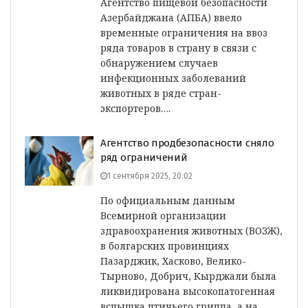
Агентство пищевой безопасности
Азербайджана (АПБА) ввело
временные ограничения на ввоз
ряда товаров в страну в связи с
обнаружением случаев
инфекционных заболеваний
животных в ряде стран-
экспортеров….
Агентство продбезопасности сняло
ряд ограничений
1 сентября 2025, 20:02
По официальным данным
Всемирной организации
здравоохранения животных (ВОЗЖ),
в болгарских провинциях
Пазарджик, Хасково, Велико-
Тырново, Добрич, Кырджали была
ликвидирована высокопатогенная
вспышка птичьего гриппа, а на