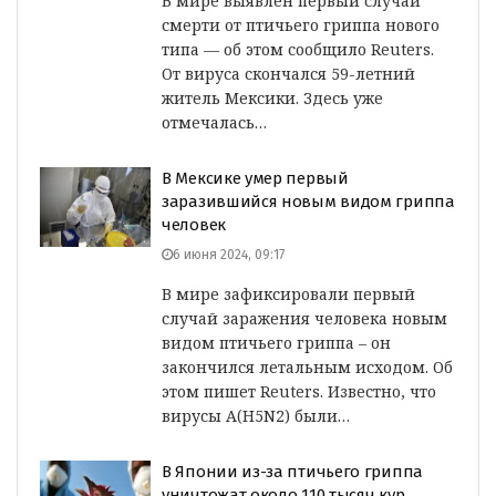
В мире выявлен первый случай
смерти от птичьего гриппа нового
типа — об этом сообщило Reuters.
От вируса скончался 59-летний
житель Мексики. Здесь уже
отмечалась…
В Мексике умер первый
заразившийся новым видом гриппа
человек
6 июня 2024, 09:17
В мире зафиксировали первый
случай заражения человека новым
видом птичьего гриппа – он
закончился летальным исходом. Об
этом пишет Reuters. Известно, что
вирусы A(H5N2) были…
В Японии из-за птичьего гриппа
уничтожат около 110 тысяч кур