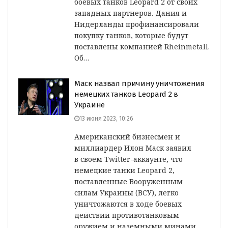
боевых танков Leopard 2 от своих
западных партнеров. Дания и
Нидерланды профинансировали
покупку танков, которые будут
поставлены компанией Rheinmetall.
Об…
Маск назвал причину уничтожения
немецких танков Leopard 2 в
Украине
13 июня 2023, 10:26
Американский бизнесмен и
миллиардер Илон Маск заявил
в своем Twitter-аккаунте, что
немецкие танки Leopard 2,
поставленные Вооруженным
силам Украины (ВСУ), легко
уничтожаются в ходе боевых
действий противотанковым
оружием и наземными минами