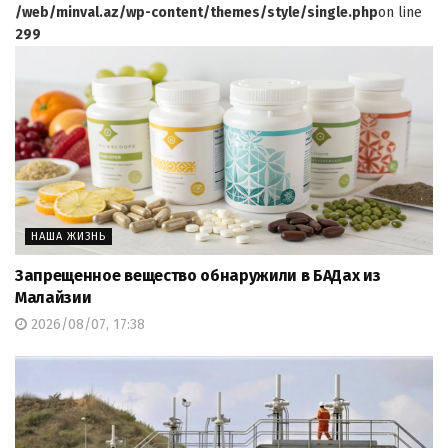
/web/minval.az/wp-content/themes/style/single.php
on line
299
НАША ЖИЗНЬ
Запрещенное вещество обнаружили в БАДах из
Малайзии
2026/08/07, 17:38