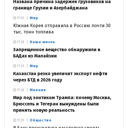
Названа причина задержек грузовиков на
границе Грузии и Азербайджана
Мир
17:50
Южная Корея отправила в Россию почти 30
тыс. тонн топлива
Наша жизнь
17:38
Запрещенное вещество обнаружили в
БАДах из Малайзии
Мир
17:29
Казахстан резко увеличит экспорт нефти
через БТД в 2026 году
Мнения
17:28
Мир под зонтиком Трампа: почему Москва,
Брюссель и Тегеран вынуждены были
принять новую реальность
Общество
17:20
В Баку прокуратура расследует смерть