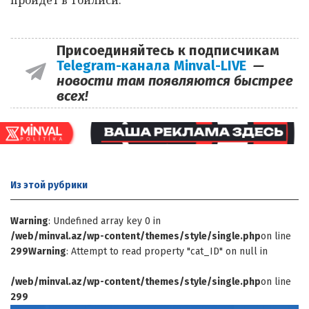
Присоединяйтесь к подписчикам
Telegram-канала Minval-LIVE
—
новости там появляются быстрее
всех!
Из этой
рубрики
Warning
: Undefined array key 0 in
/web/minval.az/wp-content/themes/style/single.php
on line
299
Warning
: Attempt to read property "cat_ID" on null in
/web/minval.az/wp-content/themes/style/single.php
on line
299