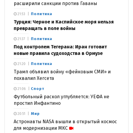
расширили санкции против Гаваны
Политика
21:53
Турция: Черное и Каспийское моря нельзя
превращать в поле войны
Политика
21:37
Под контролем Тегерана: Иран готовит
новые правила судоходства в Ормузе
Политика
21:20
Трамп объявил войну «фейковым СМИ» и
похвалил Хегсета
Спорт
21:06
Футбольный раскол углубляется: УЕФА не
простил Инфантино
Мир
20:51
Астронавты NASA вышли в открытый космос
для модернизации МКС