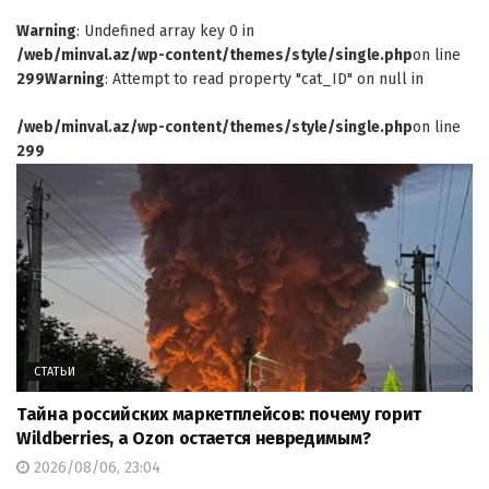
Warning
: Undefined array key 0 in
/web/minval.az/wp-content/themes/style/single.php
on line
299
Warning
: Attempt to read property "cat_ID" on null in
/web/minval.az/wp-content/themes/style/single.php
on line
299
СТАТЬИ
Тайна российских маркетплейсов: почему горит
Wildberries, а Ozon остается невредимым?
2026/08/06, 23:04