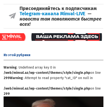
Присоединяйтесь к подписчикам
Telegram-канала Minval-LIVE
—
новости там появляются быстрее
всех!
Из этой
рубрики
Warning
: Undefined array key 0 in
/web/minval.az/wp-content/themes/style/single.php
on line
299
Warning
: Attempt to read property "cat_ID" on null in
/web/minval.az/wp-content/themes/style/single.php
on line
299