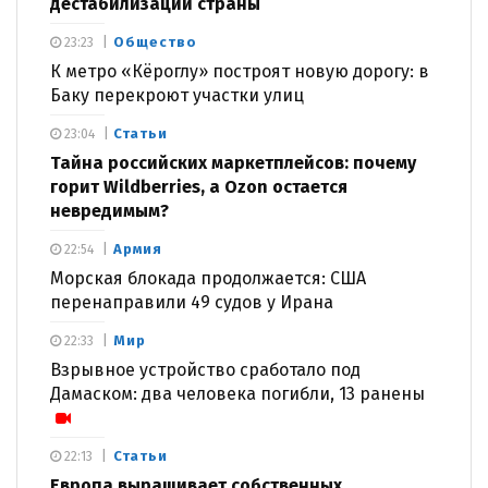
дестабилизации страны
Общество
23:23
К метро «Кёроглу» построят новую дорогу: в
Баку перекроют участки улиц
Статьи
23:04
Тайна российских маркетплейсов: почему
горит Wildberries, а Ozon остается
невредимым?
Армия
22:54
Морская блокада продолжается: США
перенаправили 49 судов у Ирана
Мир
22:33
Взрывное устройство сработало под
Дамаском: два человека погибли, 13 ранены
Статьи
22:13
Европа выращивает собственных