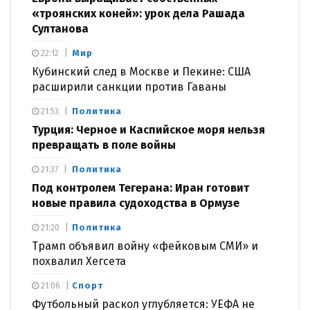
«троянских коней»: урок дела Рашада
Султанова
Мир
22:12
Кубинский след в Москве и Пекине: США
расширили санкции против Гаваны
Политика
21:53
Турция: Черное и Каспийское моря нельзя
превращать в поле войны
Политика
21:37
Под контролем Тегерана: Иран готовит
новые правила судоходства в Ормузе
Политика
21:20
Трамп объявил войну «фейковым СМИ» и
похвалил Хегсета
Спорт
21:06
Футбольный раскол углубляется: УЕФА не