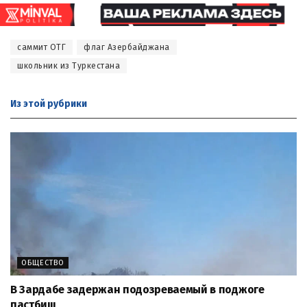
саммит ОТГ
флаг Азербайджана
школьник из Туркестана
Из этой
рубрики
ОБЩЕСТВО
В Зардабе задержан подозреваемый в поджоге
пастбищ