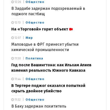
Общество
12:26
В Зардабе задержан подозреваемый в
поджоге пастбищ
Общество
12:13
На «Торговой» горит объект
Мир
12:07
Маловодье в ФРГ принесет убытки
химической промышленности
Политика
11:50
Год после Вашингтона: как Ильхам Алиев
изменил реальность Южного Кавказа
Общество
11:44
В Тертере поджог оказался попыткой
скрыть двойное убийство
Общество
11:32
В Баку задержан похититель