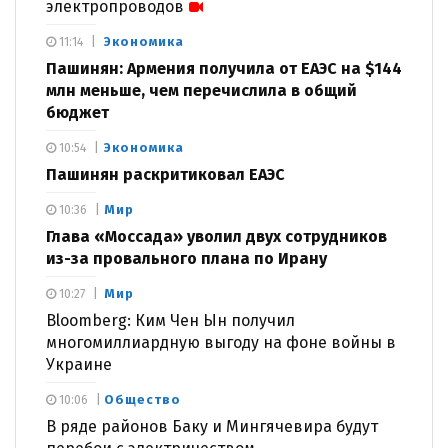
электропроводов
Экономика
11:14
Пашинян: Армения получила от ЕАЭС на $144
млн меньше, чем перечислила в общий
бюджет
Экономика
10:54
Пашинян раскритиковал ЕАЭС
Мир
10:36
Глава «Моссада» уволил двух сотрудников
из-за провального плана по Ирану
Мир
10:27
Bloomberg: Ким Чен Ын получил
многомиллиардную выгоду на фоне войны в
Украине
Общество
10:06
В ряде районов Баку и Мингячевира будут