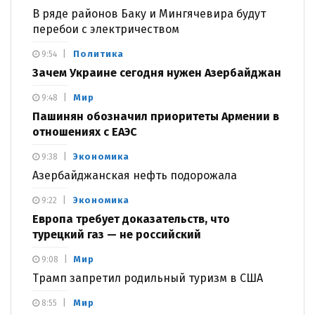
В ряде районов Баку и Мингячевира будут
перебои с электричеством
Политика
9:54
Зачем Украине сегодня нужен Азербайджан
Мир
9:48
Пашинян обозначил приоритеты Армении в
отношениях с ЕАЭС
Экономика
9:38
Азербайджанская нефть подорожала
Экономика
9:22
Европа требует доказательств, что
турецкий газ — не российский
Мир
9:08
Трамп запретил родильный туризм в США
Мир
8:55