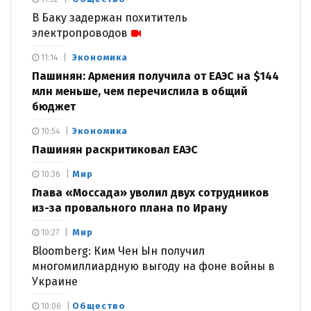
В Баку задержан похититель
электропроводов
Экономика
11:14
Пашинян: Армения получила от ЕАЭС на $144
млн меньше, чем перечислила в общий
бюджет
Экономика
10:54
Пашинян раскритиковал ЕАЭС
Мир
10:36
Глава «Моссада» уволил двух сотрудников
из-за провального плана по Ирану
Мир
10:27
Bloomberg: Ким Чен Ын получил
многомиллиардную выгоду на фоне войны в
Украине
Общество
10:06