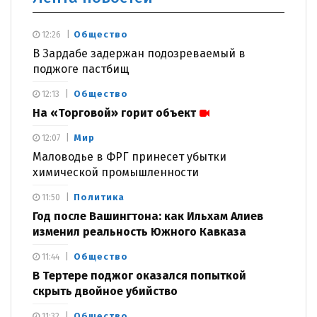
Общество
12:26
В Зардабе задержан подозреваемый в
поджоге пастбищ
Общество
12:13
На «Торговой» горит объект
Мир
12:07
Маловодье в ФРГ принесет убытки
химической промышленности
Политика
11:50
Год после Вашингтона: как Ильхам Алиев
изменил реальность Южного Кавказа
Общество
11:44
В Тертере поджог оказался попыткой
скрыть двойное убийство
Общество
11:32