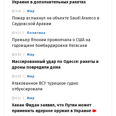
Украине в дополнительных ракетах
Мир
9:40
Пожар вспыхнул на объекте Saudi Aramco в
Саудовской Аравии
Политика
9:21
Премьер Японии промолчала о США на
годовщине бомбардировки Нагасаки
Мир
8:59
Массированный удар по Одессе: ракеты и
дроны повредили дома
Мир
0:50
Атакованное ВСУ турецкое судно
отбуксировали
Мир
0:31
Хакан Фидан заявил, что Путин может
применить ядерное оружие в Украине