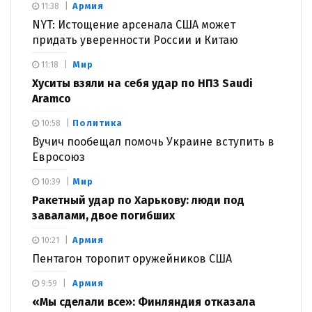
Армия
11:38
NYT: Истощение арсенала США может
придать уверенности России и Китаю
Мир
11:18
Хуситы взяли на себя удар по НПЗ Saudi
Aramco
Политика
10:58
Вучич пообещал помочь Украине вступить в
Евросоюз
Мир
10:39
Ракетный удар по Харькову: люди под
завалами, двое погибших
Армия
10:21
Пентагон торопит оружейников США
Армия
9:59
«Мы сделали все»: Финляндия отказала