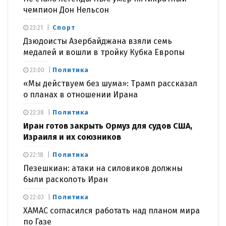
чемпион Дон Нельсон
Спорт
23:21
Дзюдоисты Азербайджана взяли семь
медалей и вошли в тройку Кубка Европы
Политика
23:00
«Мы действуем без шума»: Трамп рассказал
о планах в отношении Ирана
Политика
22:38
Иран готов закрыть Ормуз для судов США,
Израиля и их союзников
Политика
22:18
Пезешкиан: атаки на силовиков должны
были расколоть Иран
Политика
22:03
ХАМАС согласился работать над планом мира
по Газе