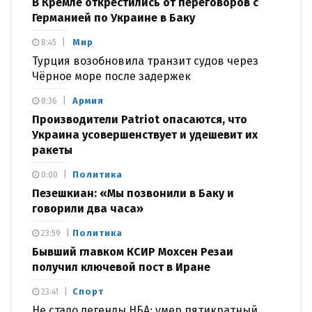
В Кремле открестились от переговоров с
Германией по Украине в Баку
Мир
8:45
Турция возобновила транзит судов через
Чёрное море после задержек
Армия
8:36
Производители Patriot опасаются, что
Украина усовершенствует и удешевит их
ракеты
Политика
0:00
Пезешкиан: «Мы позвонили в Баку и
говорили два часа»
Политика
23:59
Бывший главком КСИР Мохсен Резаи
получил ключевой пост в Иране
Спорт
23:41
Не стало легенды НБА: умер пятикратный