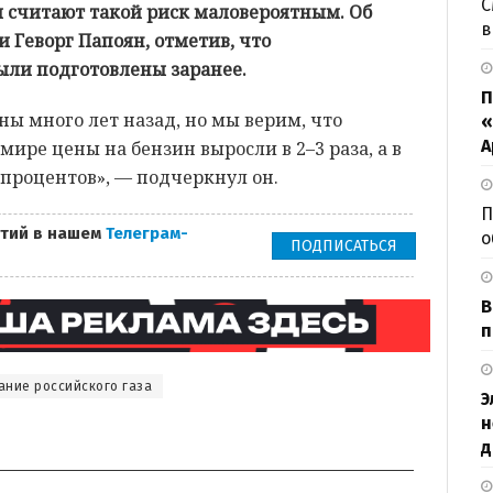
С
ти считают такой риск маловероятным. Об
в
 Геворг Папоян, отметив, что
ли подготовлены заранее.
П
ы много лет назад, но мы верим, что
«
А
 мире цены на бензин выросли в 2–3 раза, а в
процентов», — подчеркнул он.
П
тий в нашем
Телеграм-
о
ПОДПИСАТЬСЯ
В
п
ние российского газа
Э
н
д