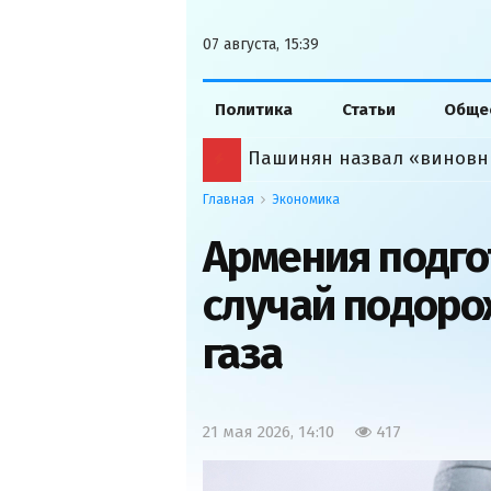
07 августа, 15:39
Политика
Статьи
Обще
Пашинян назвал «виновн
Главная
Экономика
Армения подго
случай подоро
газа
21 мая 2026, 14:10
417