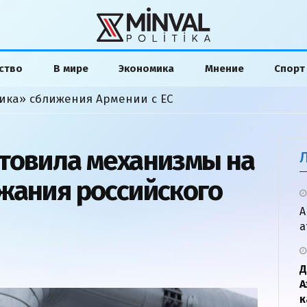
ство
В мире
Экономика
Мнение
Спорт
ика» сближения Армении с ЕС
товила механизмы на
жания российского
А
а
Д
А
к