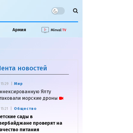
Армия
Лента новостей
Мир
15:29
ннексированную Ялту
таковали морские дроны
Общество
15:21
етские сады в
зербайджане проверят на
ачество питания