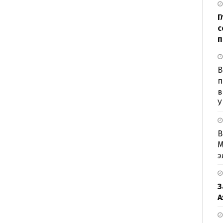
Г
с
п
B
п
в
У
В
М
э
З
А