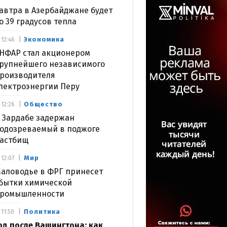
автра в Азербайджане будет
о 39 градусов тепла
Экономика
12:46
НФАР стал акционером
рупнейшего независимого
роизводителя
лектроэнергии Перу
Общество
12:26
 Зардабе задержан
одозреваемый в поджоге
астбищ
Мир
12:07
аловодье в ФРГ принесет
бытки химической
ромышленности
Политика
11:50
од после Вашингтона: как