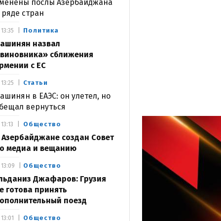
менены послы Азербайджана
 ряде стран
Политика
13:35
ашинян назвал
виновника» сближения
рмении с ЕС
Статьи
13:25
ашинян в ЕАЭС: он улетел, но
бещал вернуться
Общество
13:13
 Азербайджане создан Совет
о медиа и вещанию
Общество
13:09
льданиз Джафаров: Грузия
е готова принять
ополнительный поезд
Общество
13:01