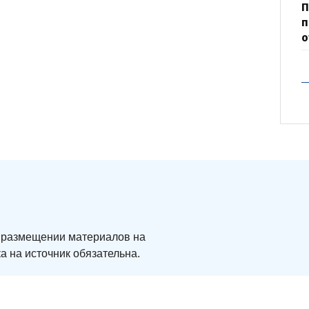
П
п
о
ри размещении материалов на
а на источник обязательна.