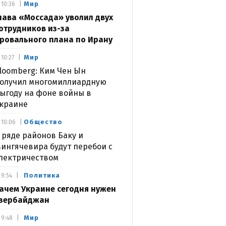
Мир
10:36
лава «Моссада» уволил двух
отрудников из-за
ровального плана по Ирану
Мир
10:27
loomberg: Ким Чен Ын
олучил многомиллиардную
ыгоду на фоне войны в
краине
Общество
10:06
 ряде районов Баку и
ингячевира будут перебои с
лектричеством
Политика
9:54
ачем Украине сегодня нужен
зербайджан
Мир
9:48