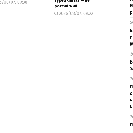
турецкий газ — не
6/08/07, 09:38
И
российский
р
2026/08/07, 09:22
В
п
у
В
э
П
о
ч
б
П