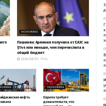
З
д
Г
к
ЭКОНОМИКА
п
э
шего
Пашинян: Армения получила от ЕАЭС на
$144 млн меньше, чем перечислила в
общий бюджет
В
2026/08/07, 11:14
п
п
М
у
ОНОМИКА
ЭКОНОМИКА
п
айджанская нефть
Европа требует
рожала
доказательств, что
Г