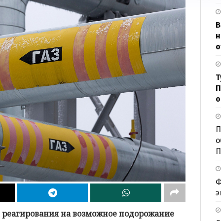
В
н
о
Т
П
о
П
о
П
Ф
э
 реагирования на возможное подорожание