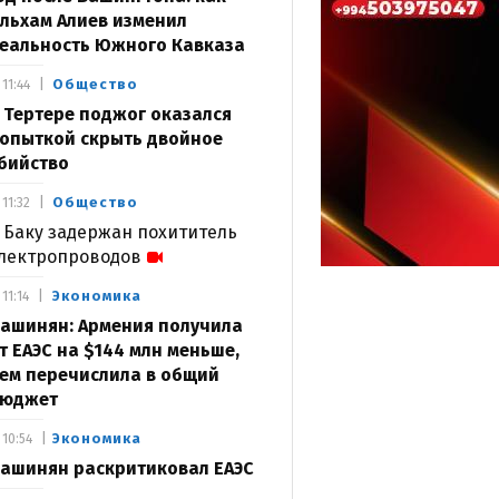
льхам Алиев изменил
еальность Южного Кавказа
Общество
11:44
 Тертере поджог оказался
опыткой скрыть двойное
бийство
Общество
11:32
 Баку задержан похититель
лектропроводов
Экономика
11:14
ашинян: Армения получила
т ЕАЭС на $144 млн меньше,
ем перечислила в общий
юджет
Экономика
10:54
ашинян раскритиковал ЕАЭС