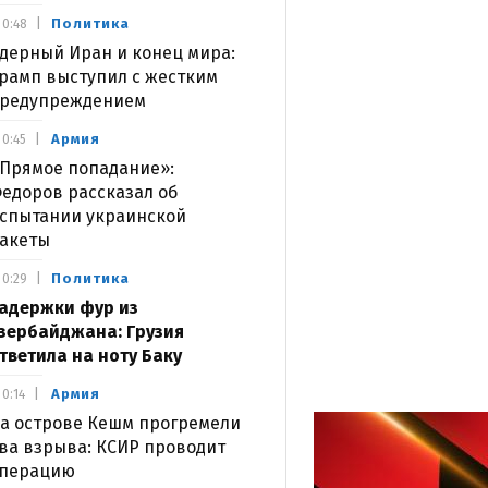
Политика
0:48
дерный Иран и конец мира:
рамп выступил с жестким
редупреждением
Армия
0:45
Прямое попадание»:
едоров рассказал об
спытании украинской
акеты
Политика
0:29
адержки фур из
зербайджана: Грузия
тветила на ноту Баку
Армия
0:14
а острове Кешм прогремели
ва взрыва: КСИР проводит
перацию