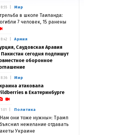
Мир
8:55
трельба в школе Таиланда:
огибли 7 человек, 15 ранены
Армия
8:42
урция, Саудовская Аравия
 Пакистан сегодня подпишут
овместное оборонное
оглашение
Мир
8:36
краина атаковала
ildberries в Екатеринбурге
Политика
1:01
Нам они тоже нужны»: Трамп
бъяснил нежелание отдавать
акеты Украине