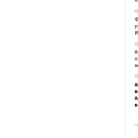
Х
Ф
у
И
А
о
м
А
в
А
в