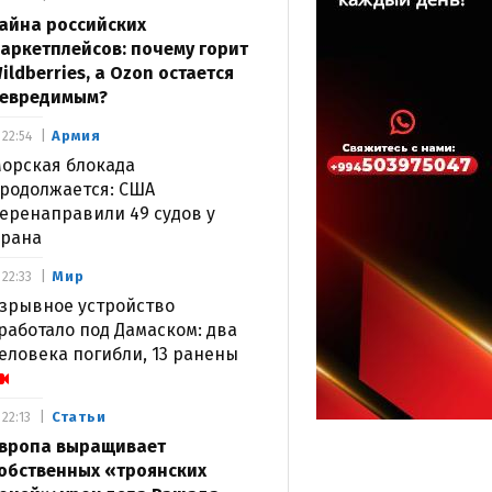
айна российских
аркетплейсов: почему горит
ildberries, а Ozon остается
евредимым?
Армия
22:54
орская блокада
родолжается: США
еренаправили 49 судов у
рана
Мир
22:33
зрывное устройство
работало под Дамаском: два
еловека погибли, 13 ранены
Статьи
22:13
вропа выращивает
обственных «троянских