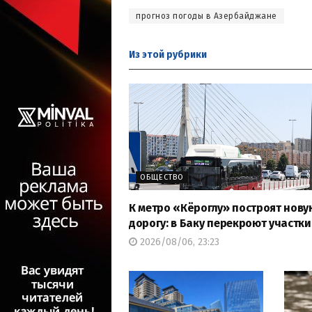
прогноз погоды в Азербайджане
Из этой
рубрики
ОБЩЕСТВО
К метро «Кёроглу» построят нову
дорогу: в Баку перекроют участки
2026/08/06, 23:23