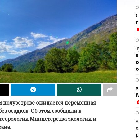
С
п
Т
и
с
с
У
W
ом полуострове ожидается переменная
ез осадков. Об этом сообщили в
теорологии Министерства экологии и
«
ана.
о
р