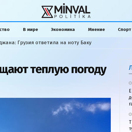
ство
В мире
Экономика
Мнение
Спорт
жана: Грузия ответила на ноту Баку
щают теплую погоду
Е
д
г
Т
т