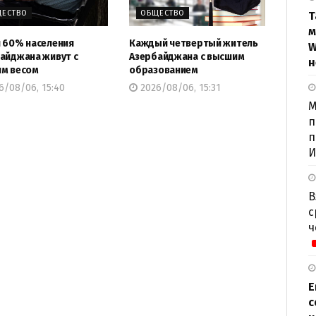
ЕСТВО
ОБЩЕСТВО
Т
м
 60% населения
Каждый четвертый житель
W
айджана живут с
Азербайджана с высшим
н
м весом
образованием
6/08/06, 15:40
2026/08/06, 15:31
М
п
п
И
В
с
ч
Е
с