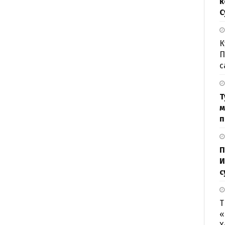
к
С
К
П
с
Т
м
п
П
И
с
Т
«