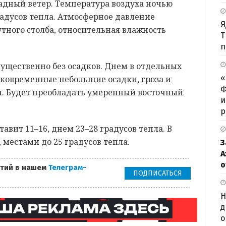
дный ветер. Температура воздуха ночью
градусов тепла. Атмосферное давление
Я
утного столба, относительная влажность
Т
п
ущественно без осадков. Днем в отдельных
«
ковременные небольшие осадки, гроза и
Ф
н. Будет преобладать умеренный восточный
и
р
авит 11–16, днем 23–28 градусов тепла. В
, местами до 25 градусов тепла.
З
А
о
тий в нашем
Телеграм-
ПОДПИСАТЬСЯ
Н
д
о