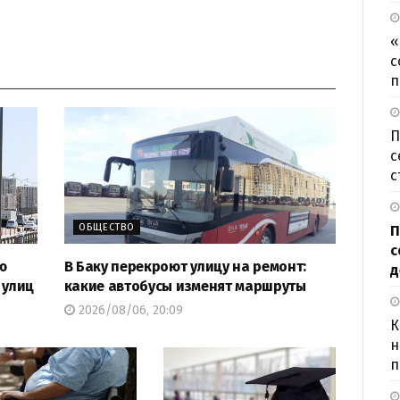
«
с
п
П
с
с
ОБЩЕСТВО
П
с
ю
В Баку перекроют улицу на ремонт:
д
 улиц
какие автобусы изменят маршруты
2026/08/06, 20:09
К
н
п