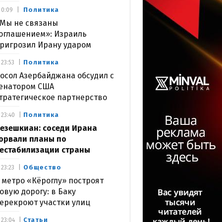
Политика
0:09
Мы не связаны
оглашением»: Израиль
ригрозил Ирану ударом
Политика
23:53
осол Азербайджана обсудил с
енатором США
тратегическое партнерство
Политика
23:40
езешкиан: соседи Ирана
орвали планы по
естабилизации страны
Общество
23:23
 метро «Кёроглу» построят
овую дорогу: в Баку
ерекроют участки улиц
Статьи
23:04