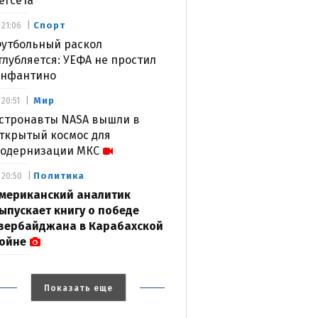
егсета
Спорт
21:06
утбольный раскол
глубляется: УЕФА не простил
нфантино
Мир
20:51
стронавты NASA вышли в
ткрытый космос для
одернизации МКС
Политика
20:50
мериканский аналитик
ыпускает книгу о победе
зербайджана в Карабахской
ойне
Показать еще