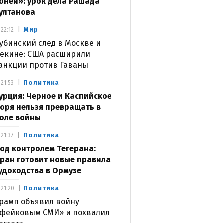
оней»: урок дела Рашада
ултанова
Мир
22:12
убинский след в Москве и
екине: США расширили
анкции против Гаваны
Политика
21:53
урция: Черное и Каспийское
оря нельзя превращать в
оле войны
Политика
21:37
од контролем Тегерана:
ран готовит новые правила
удоходства в Ормузе
Политика
21:20
рамп объявил войну
фейковым СМИ» и похвалил