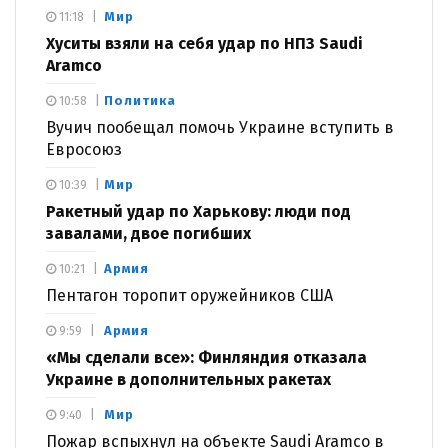
Мир
11:18
Хуситы взяли на себя удар по НПЗ Saudi
Aramco
Политика
10:58
Вучич пообещал помочь Украине вступить в
Евросоюз
Мир
10:39
Ракетный удар по Харькову: люди под
завалами, двое погибших
Армия
10:21
Пентагон торопит оружейников США
Армия
9:59
«Мы сделали все»: Финляндия отказала
Украине в дополнительных ракетах
Мир
9:40
Пожар вспыхнул на объекте Saudi Aramco в